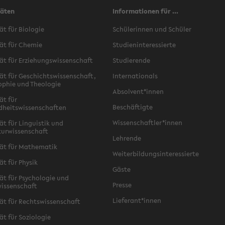
täten
Informationen für ...
ät für Biologie
Schülerinnen und Schüler
ät für Chemie
Studieninteressierte
ät für Erziehungswissenschaft
Studierende
ät für Geschichtswissenschaft,
Internationals
ophie und Theologie
Absolvent*innen
ät für
Beschäftigte
dheitswissenschaften
Wissenschaftler*innen
ät für Linguistik und
turwissenschaft
Lehrende
ät für Mathematik
Weiterbildungsinteressierte
ät für Physik
Gäste
ät für Psychologie und
Presse
issenschaft
Lieferant*innen
ät für Rechtswissenschaft
ät für Soziologie