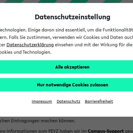
Datenschutzeinstellung
chnologien. Einige davon sind essentiell, um die Funktionalit
sern. Falls Sie zustimmen, verwenden wir Cookies und Daten auc
nter
Datenschutzerklärung
einsehen und mit der Wirkung für die 
ookies und Technologien.
Studium
Lehre
International
Alle akzeptieren
lfe & Kontakt
Nur notwendige Cookies zulassen
ersonen- und Einrichtungsverzeichnis wird Ihnen vom Projekt BI
Projekt finden Sie auf der
Homepage des BIS Projektes
.
Impressum
Datenschutz
Barrierefreiheit
nhalte des Verzeichnisses werden von den Fakultäten und Einric
ersonen wie auch bei Einrichtungen Links, über die Sie die Pers
ichen Eintragungen machen können.
ere Informationen zum PEVZ haben wir im
Campus-Support
ges