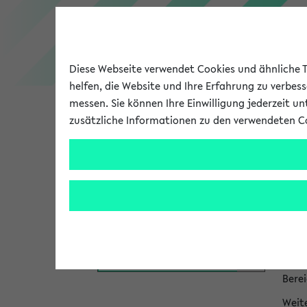
Diese Webseite verwendet Cookies und ähnliche Te
helfen, die Website und Ihre Erfahrung zu verbes
messen. Sie können Ihre Einwilligung jederzeit u
zusätzliche Informationen zu den verwendeten C
Universität
Forschung
Hi
Das P
zum 
Personen- und Einrichtungssuche
Die I
bei P
Bere
Weit