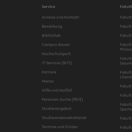
Service
Fakul
Anreise und Kontakt
Fakult
Bewerbung
Fakult
Bibliothek
Fakult
Campus-Bauen
Fakult
Philos
Hochschulsport
Fakult
IT-Services (BITS)
Gesun
Karriere
Fakult
Litera
Mensa
Fakult
Hilfe und Notfall
Fakult
Personen-Suche (PEVZ)
Fakult
Studienangebot
Sportw
Studierendensekretariat
Fakult
Termine und Fristen
Fakult