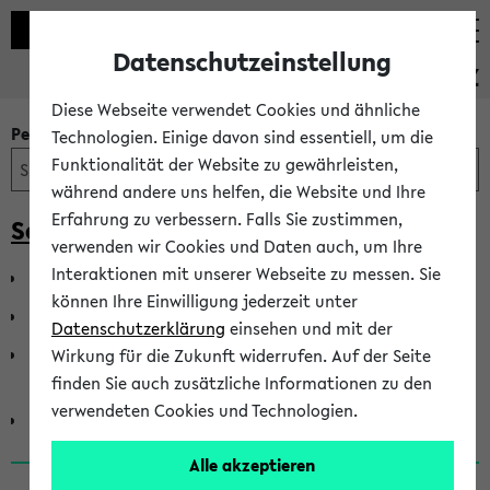
Datenschutzeinstellung
PEVZ
Diese Webseite verwendet Cookies und ähnliche
Personen- und Einrichtungssuche
Technologien. Einige davon sind essentiell, um die
Funktionalität der Website zu gewährleisten,
während andere uns helfen, die Website und Ihre
Erfahrung zu verbessern. Falls Sie zustimmen,
Senat der Universität Bielefeld
verwenden wir Cookies und Daten auch, um Ihre
Interaktionen mit unserer Webseite zu messen. Sie
Senat - Gruppe der Akademischen Mitarbeiter*innen
können Ihre Einwilligung jederzeit unter
Senat - Gruppe der Hochschullehrer*innen
Datenschutzerklärung
einsehen und mit der
Senat - Gruppe der Mitarbeiter*innen in Technik und
Wirkung für die Zukunft widerrufen. Auf der Seite
Verwaltung
finden Sie auch zusätzliche Informationen zu den
verwendeten Cookies und Technologien.
Senat - Gruppe der Studierenden
Alle akzeptieren