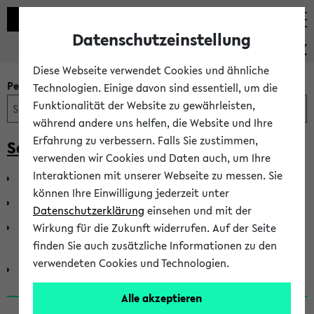
Datenschutzeinstellung
PEVZ
Diese Webseite verwendet Cookies und ähnliche
Personen- und Einrichtungssuche
Technologien. Einige davon sind essentiell, um die
Funktionalität der Website zu gewährleisten,
während andere uns helfen, die Website und Ihre
Erfahrung zu verbessern. Falls Sie zustimmen,
Senat der Universität Bielefeld
verwenden wir Cookies und Daten auch, um Ihre
Interaktionen mit unserer Webseite zu messen. Sie
Senat - Gruppe der Akademischen Mitarbeiter*innen
können Ihre Einwilligung jederzeit unter
Senat - Gruppe der Hochschullehrer*innen
Datenschutzerklärung
einsehen und mit der
Senat - Gruppe der Mitarbeiter*innen in Technik und
Wirkung für die Zukunft widerrufen. Auf der Seite
Verwaltung
finden Sie auch zusätzliche Informationen zu den
verwendeten Cookies und Technologien.
Senat - Gruppe der Studierenden
Alle akzeptieren