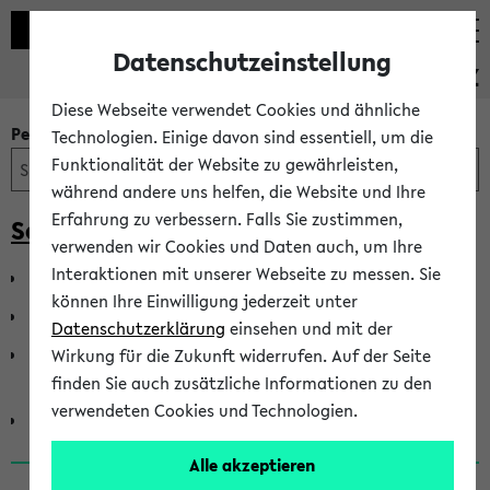
Datenschutzeinstellung
PEVZ
Diese Webseite verwendet Cookies und ähnliche
Personen- und Einrichtungssuche
Technologien. Einige davon sind essentiell, um die
Funktionalität der Website zu gewährleisten,
während andere uns helfen, die Website und Ihre
Erfahrung zu verbessern. Falls Sie zustimmen,
Senat der Universität Bielefeld
verwenden wir Cookies und Daten auch, um Ihre
Interaktionen mit unserer Webseite zu messen. Sie
Senat - Gruppe der Akademischen Mitarbeiter*innen
können Ihre Einwilligung jederzeit unter
Senat - Gruppe der Hochschullehrer*innen
Datenschutzerklärung
einsehen und mit der
Senat - Gruppe der Mitarbeiter*innen in Technik und
Wirkung für die Zukunft widerrufen. Auf der Seite
Verwaltung
finden Sie auch zusätzliche Informationen zu den
verwendeten Cookies und Technologien.
Senat - Gruppe der Studierenden
Alle akzeptieren