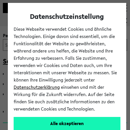
Datenschutzeinstellung
PEVZ
Diese Webseite verwendet Cookies und ähnliche
Personen- und Einrichtungssuche
Technologien. Einige davon sind essentiell, um die
Funktionalität der Website zu gewährleisten,
während andere uns helfen, die Website und Ihre
Erfahrung zu verbessern. Falls Sie zustimmen,
Senat der Universität Bielefeld
verwenden wir Cookies und Daten auch, um Ihre
Interaktionen mit unserer Webseite zu messen. Sie
Senat - Gruppe der Akademischen Mitarbeiter*innen
können Ihre Einwilligung jederzeit unter
Senat - Gruppe der Hochschullehrer*innen
Datenschutzerklärung
einsehen und mit der
Senat - Gruppe der Mitarbeiter*innen in Technik und
Wirkung für die Zukunft widerrufen. Auf der Seite
Verwaltung
finden Sie auch zusätzliche Informationen zu den
verwendeten Cookies und Technologien.
Senat - Gruppe der Studierenden
Alle akzeptieren