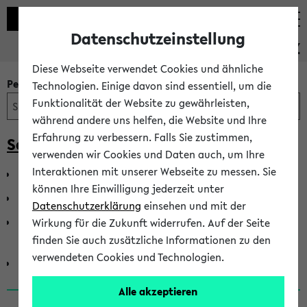
Datenschutzeinstellung
PEVZ
Diese Webseite verwendet Cookies und ähnliche
Personen- und Einrichtungssuche
Technologien. Einige davon sind essentiell, um die
Funktionalität der Website zu gewährleisten,
während andere uns helfen, die Website und Ihre
Erfahrung zu verbessern. Falls Sie zustimmen,
Senat der Universität Bielefeld
verwenden wir Cookies und Daten auch, um Ihre
Interaktionen mit unserer Webseite zu messen. Sie
Senat - Gruppe der Akademischen Mitarbeiter*innen
können Ihre Einwilligung jederzeit unter
Senat - Gruppe der Hochschullehrer*innen
Datenschutzerklärung
einsehen und mit der
Senat - Gruppe der Mitarbeiter*innen in Technik und
Wirkung für die Zukunft widerrufen. Auf der Seite
Verwaltung
finden Sie auch zusätzliche Informationen zu den
verwendeten Cookies und Technologien.
Senat - Gruppe der Studierenden
Alle akzeptieren