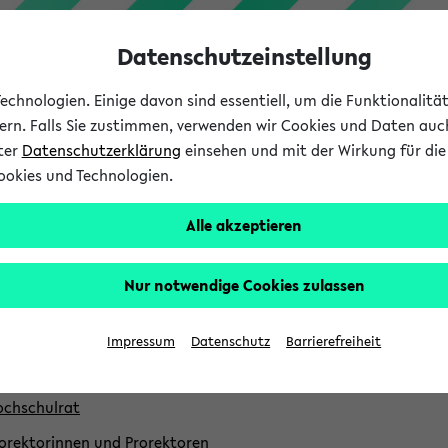
Datenschutzeinstellung
chnologien. Einige davon sind essentiell, um die Funktionalit
sern. Falls Sie zustimmen, verwenden wir Cookies und Daten auc
nter
Datenschutzerklärung
einsehen und mit der Wirkung für die 
ookies und Technologien.
Studium
Lehre
International
Alle akzeptieren
nktionsträger
Nur notwendige Cookies zulassen
ktorin
nzler
Impressum
Datenschutz
Barrierefreiheit
rektorat für Universitätsentwicklung
chschulrat
orektorinnen und Prorektoren