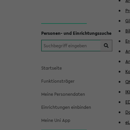
An
Pr
Gl
Bi
Personen- und Einrichtungssuche
Er
An
An
Startseite
Ko
Funktionsträger
QM
IK
Meine Personendaten
ED
Einrichtungen einbinden
Da
Meine Uni App
eL