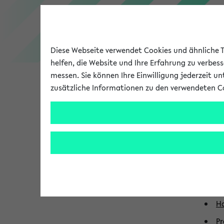
Diese Webseite verwendet Cookies und ähnliche Te
helfen, die Website und Ihre Erfahrung zu verbes
messen. Sie können Ihre Einwilligung jederzeit u
zusätzliche Informationen zu den verwendeten C
Universität
Forschung
Fu
Re
Ka
Di
Ho
Pr