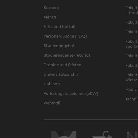
Karriere
Fakult
Litera
Mensa
Fakult
Hilfe und Notfall
Fakult
Personen-Suche (PEVZ)
Fakult
Studienangebot
Sportw
Studierendensekretariat
Fakult
Termine und Fristen
Fakult
Universitätsarchiv
Fakult
Wirtsc
UniShop
Medizi
Vorlesungsverzeichnis (eKVV)
Techni
Webmail