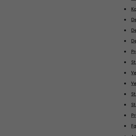
K
De
De
D
Pr
St
Ve
Ve
St
St
P
Fa