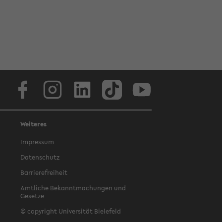
Facebook
Instagram
LinkedIn
TikTok
Youtube
Weiteres
Impressum
Datenschutz
Barrierefreiheit
Amtliche Bekanntmachungen und
Gesetze
© copyright Universität Bielefeld