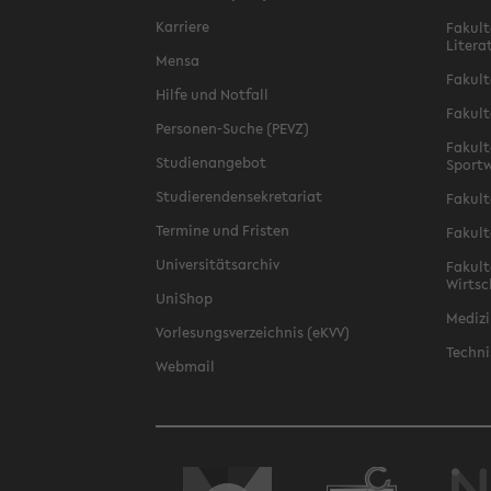
Karriere
Fakult
Litera
Mensa
Fakult
Hilfe und Notfall
Fakult
Personen-Suche (PEVZ)
Fakult
Studienangebot
Sportw
Studierendensekretariat
Fakult
Termine und Fristen
Fakult
Universitätsarchiv
Fakult
Wirtsc
UniShop
Medizi
Vorlesungsverzeichnis (eKVV)
Techni
Webmail