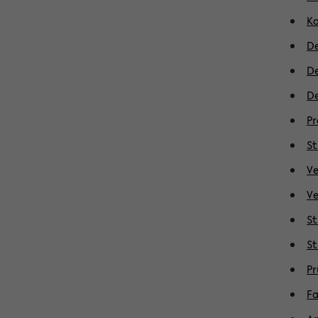
K
De
De
D
Pr
St
Ve
Ve
St
St
P
Fa