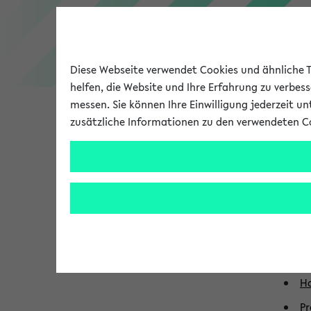
Diese Webseite verwendet Cookies und ähnliche Te
helfen, die Website und Ihre Erfahrung zu verbes
messen. Sie können Ihre Einwilligung jederzeit u
zusätzliche Informationen zu den verwendeten C
Universität
Forschung
Fu
Re
Ka
Di
Ho
Pr