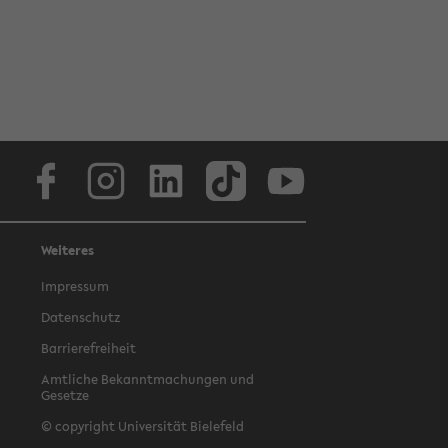
Facebook
Instagram
LinkedIn
TikTok
Youtube
Weiteres
Impressum
Datenschutz
Barrierefreiheit
Amtliche Bekanntmachungen und
Gesetze
© copyright Universität Bielefeld