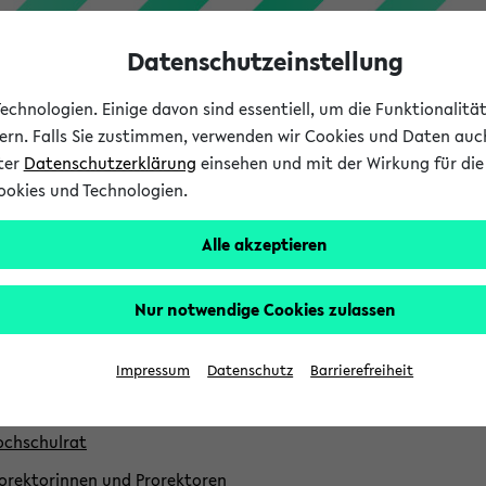
Datenschutzeinstellung
chnologien. Einige davon sind essentiell, um die Funktionalit
sern. Falls Sie zustimmen, verwenden wir Cookies und Daten auc
nter
Datenschutzerklärung
einsehen und mit der Wirkung für die 
ookies und Technologien.
Studium
Lehre
International
Alle akzeptieren
nktionsträger
Nur notwendige Cookies zulassen
ktorin
nzler
Impressum
Datenschutz
Barrierefreiheit
rektorat für Universitätsentwicklung
chschulrat
orektorinnen und Prorektoren