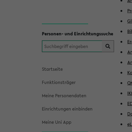
An
Pr
Gl
Bi
Personen- und Einrichtungssuche
Er
An
An
Startseite
Ko
Funktionsträger
QM
IK
Meine Personendaten
ED
Einrichtungen einbinden
Da
Meine Uni App
eL