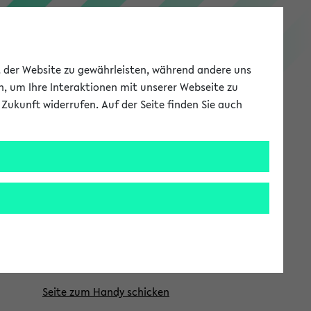
PEVZ
ät der Website zu gewährleisten, während andere uns
h, um Ihre Interaktionen mit unserer Webseite zu
Zukunft widerrufen. Auf der Seite finden Sie auch
Meine Uni
EN
ANMELDEN
S
Quicklinks
e
ion
i
Personen
t
E-Mailverteiler
e
Verlinkung / Einbindung
n
Seite zum Handy schicken
l