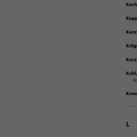
Koch
Kopp,
Kora
Krüge
Kucza
Kuhl,
P
Kumme
L