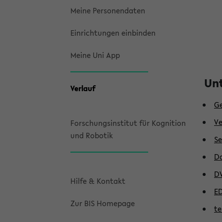
Meine Personendaten
Einrichtungen einbinden
Meine Uni App
Unt
Verlauf
Ge
Ve
Forschungsinstitut für Kognition
und Robotik
Se
Da
DV
Hilfe & Kontakt
ED
Zur BIS Homepage
te