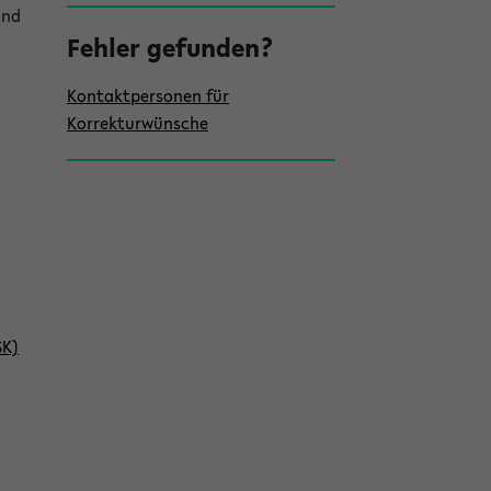
e
und
i
Fehler gefunden?
s
Kontaktpersonen für
t
Korrekturwünsche
e
SK)