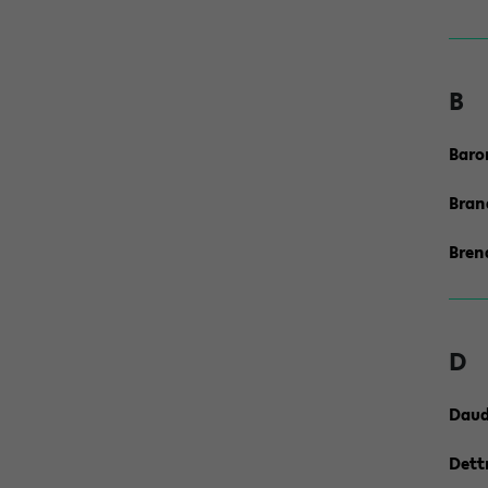
B
Baro
Bran
Bren
D
Daud
Dett