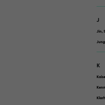
J
Jin,
Jung
K
Kaise
Kenn
Klarh