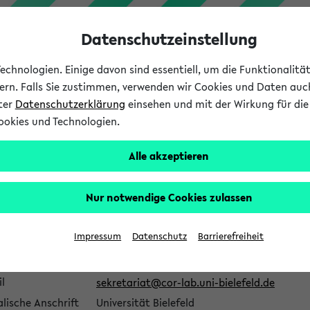
Datenschutzeinstellung
chnologien. Einige davon sind essentiell, um die Funktionalit
sern. Falls Sie zustimmen, verwenden wir Cookies und Daten auc
nter
Datenschutzerklärung
einsehen und mit der Wirkung für die 
ookies und Technologien.
Studium
Lehre
International
Alle akzeptieren
rsität Bielefeld
Zentrale wissenschaftliche Einrichtungen
rschungsinstitut für Kognit
Nur notwendige Cookies zulassen
d Robotik
Impressum
Datenschutz
Barrierefreiheit
epage
Öffnen
l
sekretariat@cor-lab.uni-bielefeld.de
lische Anschrift
Universität Bielefeld