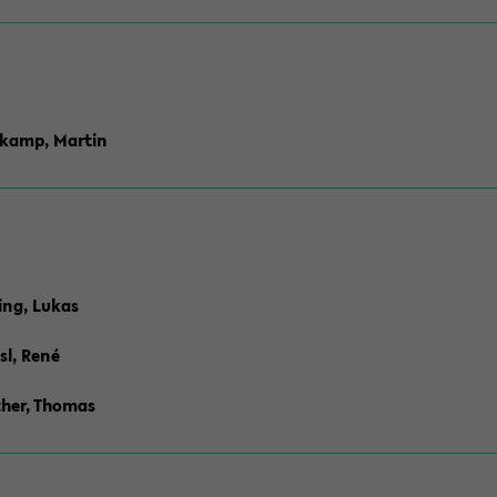
skamp, Martin
ing, Lukas
sl, René
her, Thomas