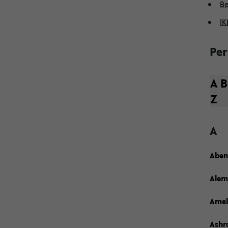
Be
IK
Pe
A
B
Z
A
Abend
Alem
Amel
Ashr