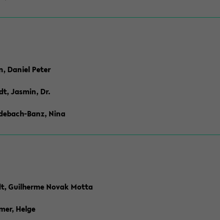
n, Daniel Peter
dt, Jasmin, Dr.
debach-Banz, Nina
t, Guilherme Novak Motta
mer, Helge