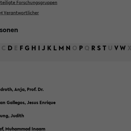
teiligte Forschungsgruppen
M Verantwortlicher
rsonen
C
D
E
F
G
H
I
J
K
L
M
N
O
P
Q
R
S
T
U
V
W
roth, Anja, Prof. Dr.
an Gallegos, Jesus Enrique
ung, Judith
af, Muhammad Inaam