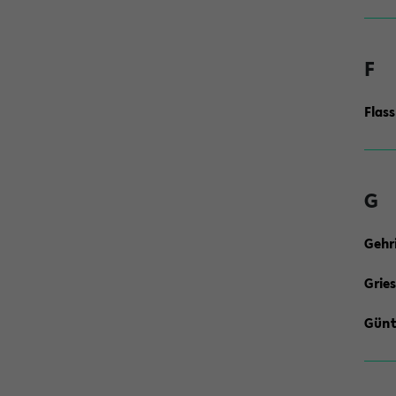
F
Flas
G
Gehr
Gries
Günt