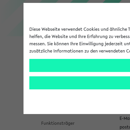
Diese Webseite verwendet Cookies und ähnliche Te
helfen, die Website und Ihre Erfahrung zu verbes
messen. Sie können Ihre Einwilligung jederzeit u
zusätzliche Informationen zu den verwendeten C
Universität
Forschung
Unive
Personen- und Einrichtungssuche
Fo
un
Hom
Startseite
E-Mai
Funktionsträger
posta