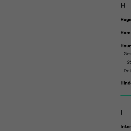
H
Hage
Hamm
Haum
Ges
S
Dat
Hind
I
Inter