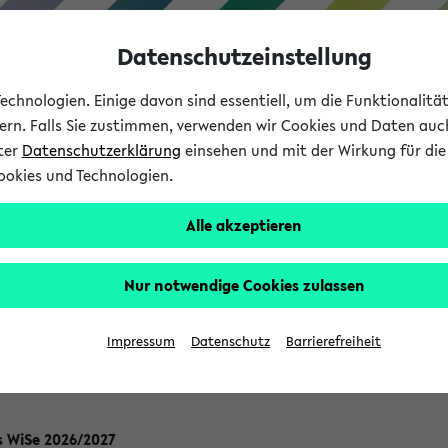
Datenschutzeinstellung
chnologien. Einige davon sind essentiell, um die Funktionalit
sern. Falls Sie zustimmen, verwenden wir Cookies und Daten auc
nter
Datenschutzerklärung
einsehen und mit der Wirkung für die 
ookies und Technologien.
Studium
Lehre
International
Alle akzeptieren
ssenschaft - Angebote für d
Nur notwendige Cookies zulassen
 Ergänzungsbereich / Individ
reich im Bachelor
Impressum
Datenschutz
Barrierefreiheit
s WiSe 2026/2027