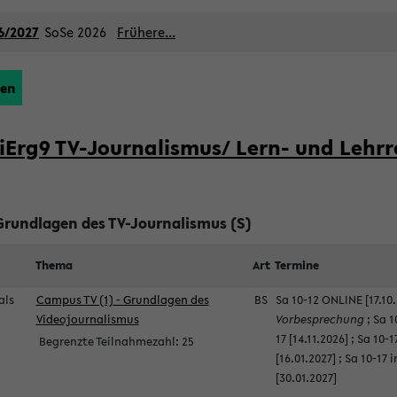
6/2027
SoSe 2026
Frühere...
ßen
iErg9 TV-Journalismus/ Lern- und Lehr
 Grundlagen des TV-Journalismus (S)
Thema
Art
Termine
als
Campus TV (1) - Grundlagen des
BS
Sa 10-12 ONLINE [17.10
Videojournalismus
Vorbesprechung
;
Sa 1
17 [14.11.2026]
;
Sa 10-1
Begrenzte Teilnahmezahl:
25
[16.01.2027]
;
Sa 10-17 
[30.01.2027]