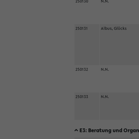
250130
N.N.
250131
Albus, Glücks
250132
N.N.
250133
N.N.
E3: Beratung und Organi