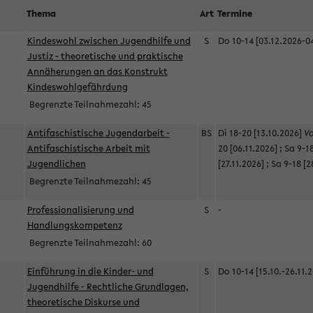
Thema
Art
Termine
Kindeswohl zwischen Jugendhilfe und
S
Do 10-14 [03.12.2026-0
Justiz - theoretische und praktische
Annäherungen an das Konstrukt
Kindeswohlgefährdung
Begrenzte Teilnahmezahl:
45
Antifaschistische Jugendarbeit -
BS
Di 18-20 [13.10.2026]
V
Antifaschistische Arbeit mit
20 [06.11.2026]
;
Sa 9-18
Jugendlichen
[27.11.2026]
;
Sa 9-18 [2
Begrenzte Teilnahmezahl:
45
Professionalisierung und
S
-
Handlungskompetenz
Begrenzte Teilnahmezahl:
60
Einführung in die Kinder- und
S
Do 10-14 [15.10.-26.11.
Jugendhilfe - Rechtliche Grundlagen,
theoretische Diskurse und