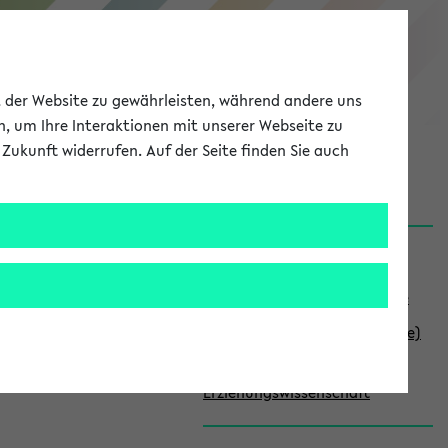
eKVV
ät der Website zu gewährleisten, während andere uns
h, um Ihre Interaktionen mit unserer Webseite zu
Zukunft widerrufen. Auf der Seite finden Sie auch
Meine Uni
EN
ANMELDEN
S
en
Studiengangslinks
e
ueller
Studieninformationsseite
i
Modulliste (Studieninhalte)
t
Fakultät für
e
Erziehungswissenschaft
n