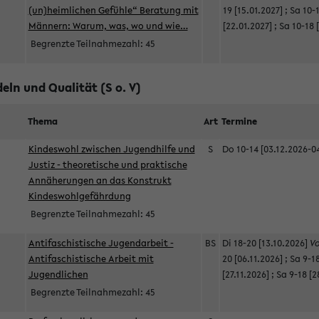
(un)heimlichen Gefühle“ Beratung mit
19 [15.01.2027]
;
Sa 10-1
Männern: Warum, was, wo und wie…
[22.01.2027]
;
Sa 10-18 
Begrenzte Teilnahmezahl:
45
eln und Qualität (S o. V)
Thema
Art
Termine
Kindeswohl zwischen Jugendhilfe und
S
Do 10-14 [03.12.2026-0
Justiz - theoretische und praktische
Annäherungen an das Konstrukt
Kindeswohlgefährdung
Begrenzte Teilnahmezahl:
45
Antifaschistische Jugendarbeit -
BS
Di 18-20 [13.10.2026]
V
Antifaschistische Arbeit mit
20 [06.11.2026]
;
Sa 9-18
Jugendlichen
[27.11.2026]
;
Sa 9-18 [2
Begrenzte Teilnahmezahl:
45