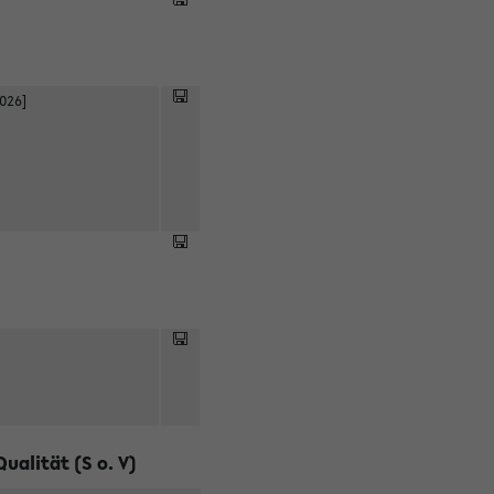
2026]
alität (S o. V)