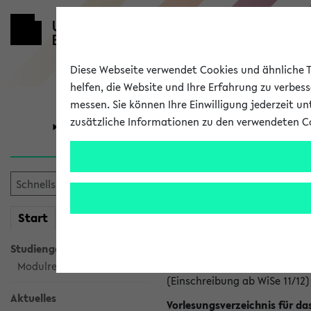
Diese Webseite verwendet Cookies und ähnliche Te
helfen, die Website und Ihre Erfahrung zu verbes
messen. Sie können Ihre Einwilligung jederzeit u
zusätzliche Informationen zu den verwendeten C
Universität
Forschung
Erziehungswi
Individuellen
mein
Start
eKVV
Ergänzungsbe
Studiengangsauswahl
Modulrecherche
(Einschreibung ab WiSe 11/12)
Aktuelles
Vorlesungsverzeichnis für da