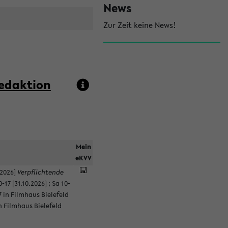
l
News
e
Zur Zeit keine News!
i
s
t
redaktion
e
Mein
eKVV
.2026]
Verpflichtende
0-17 [31.10.2026]
;
Sa 10-
7 in Filmhaus Bielefeld
in Filmhaus Bielefeld