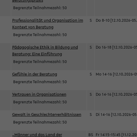
Beratungspraxis
Begrenzte Teilnahmezahl:
50
Professionalität und Organisation im
S
Do 8-10 [12.10.2026-05
Kontext von Beratung
Begrenzte Teilnahmezahl:
50
Pädagogische Ethik in Bildung und
S
Do 16-18 [12.10.2026-0
Beratung: Eine Einführung
Begrenzte Teilnahmezahl:
50
Gefühle in der Beratung
S
Mo 14-16 [12.10.2026-0
Begrenzte Teilnahmezahl:
50
Vertrauen in Organisationen
S
Do 14-16 [12.10.2026-0
Begrenzte Teilnahmezahl:
50
Gewalt in Geschlechterverhältnissen
S
Di 14-16 [12.10.2026-05
Begrenzte Teilnahmezahl:
50
„Männer und das Land der
BS
Fr 14:15-15:45 [11.12.2