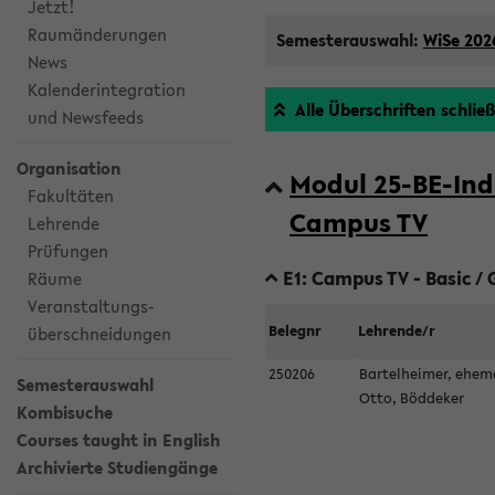
Jetzt!
Raumänderungen
Semesterauswahl:
WiSe 202
News
Kalenderintegration
Alle Überschriften schlie
und Newsfeeds
Organisation
Modul 25-BE-Ind
Fakultäten
Campus TV
Lehrende
Prüfungen
E1: Campus TV - Basic /
Räume
Veranstaltungs-
Belegnr
Lehrende/r
überschneidungen
250206
Bartelheimer, ehem
Semesterauswahl
Otto, Böddeker
Kombisuche
Courses taught in English
Archivierte Studiengänge