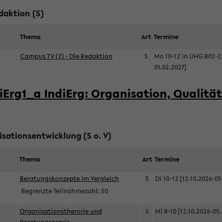
edaktion (S)
Thema
Art
Termine
Campus TV (2) - Die Redaktion
S
Mo 10-12 in UHG B02-22
01.02.2027]
iErg1_a IndiErg: Organisation, Qualitä
sationsentwicklung (S o. V)
Thema
Art
Termine
Beratungskonzepte im Vergleich
S
Di 10-12 [12.10.2026-05
Begrenzte Teilnahmezahl:
50
Organisationstherorie und
S
Mi 8-10 [12.10.2026-05