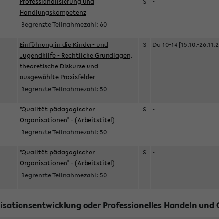
Professionalisierung und
S
-
Handlungskompetenz
Begrenzte Teilnahmezahl:
60
Einführung in die Kinder- und
S
Do 10-14 [15.10.-26.11.
Jugendhilfe - Rechtliche Grundlagen,
theoretische Diskurse und
ausgewählte Praxisfelder
Begrenzte Teilnahmezahl:
50
"Qualität pädagogischer
S
-
Organisationen" - (Arbeitstitel)
Begrenzte Teilnahmezahl:
50
"Qualität pädagogischer
S
-
Organisationen" - (Arbeitstitel)
Begrenzte Teilnahmezahl:
50
sationsentwicklung oder Professionelles Handeln und Qu