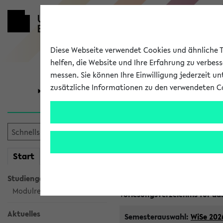
Diese Webseite verwendet Cookies und ähnliche Te
helfen, die Website und Ihre Erfahrung zu verbes
messen. Sie können Ihre Einwilligung jederzeit u
zusätzliche Informationen zu den verwendeten C
Universität
Forschung
PunktUm / In
Bachelor
mein
Start
eKVV
(Einschreibung ab WiSe 11/12)
Studiengangsauswahl
Modulrecherche
Vorlesungsverzeichnis für da
Aktuelles
Semesterauswahl:
WiSe 202