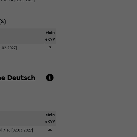
(S)
Mein
eKVV
5.02.2027]
he Deutsch
Mein
eKVV
i 9-16 [02.03.2027]