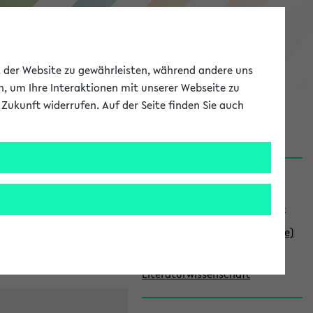
eKVV
ät der Website zu gewährleisten, während andere uns
h, um Ihre Interaktionen mit unserer Webseite zu
Zukunft widerrufen. Auf der Seite finden Sie auch
Meine Uni
EN
ANMELDEN
S
ch im
Studiengangslinks
e
Studieninformationsseite
i
Modulliste (Studieninhalte)
t
Fakultät für Linguistik und
e
Literaturwissenschaft
n