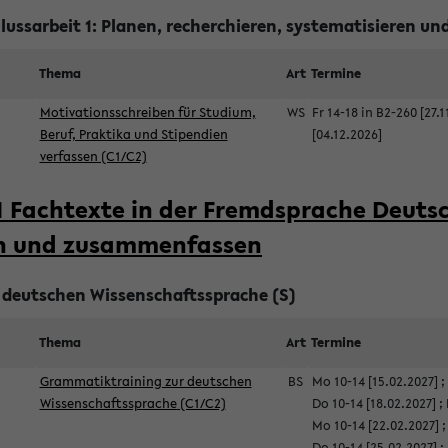
ussarbeit 1: Planen, recherchieren, systematisieren und
Thema
Art
Termine
Motivationsschreiben für Studium,
WS
Fr 14-18 in B2-260 [27.1
Beruf, Praktika und Stipendien
[04.12.2026]
verfassen (C1/C2)
 Fachtexte in der Fremdsprache Deutsc
en und zusammenfassen
deutschen Wissenschaftssprache (S)
Thema
Art
Termine
Grammatiktraining zur deutschen
BS
Mo 10-14 [15.02.2027]
;
Wissenschaftssprache (C1/C2)
Do 10-14 [18.02.2027]
;
Mo 10-14 [22.02.2027]
Do 10-14 [25.02.2027]
;