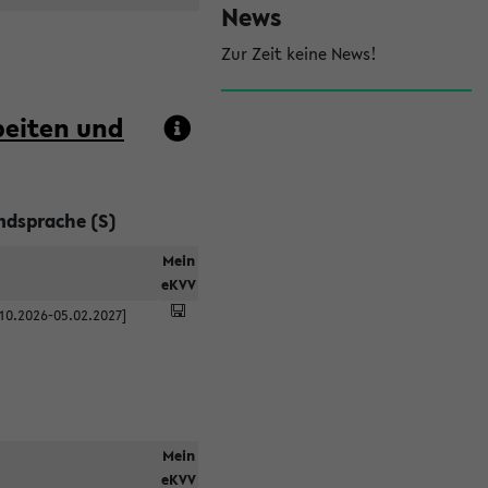
l
News
e
Zur Zeit keine News!
i
s
beiten und
t
e
mdsprache (S)
Mein
eKVV
.10.2026-05.02.2027]
Mein
eKVV