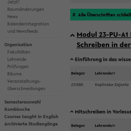
Jetzt!
Raumänderungen
Alle Überschriften schlie
News
Kalenderintegration
und Newsfeeds
Modul 23-PU-A1 
Schreiben in de
Organisation
Fakultäten
Einführung in das wisse
Lehrende
Prüfungen
Räume
Belegnr
Lehrende/r
Veranstaltungs-
231000
Kaplinska-Zajontz
überschneidungen
Semesterauswahl
Kombisuche
Mitschreiben in Vorles
Courses taught in English
Archivierte Studiengänge
Belegnr
Lehrende/r