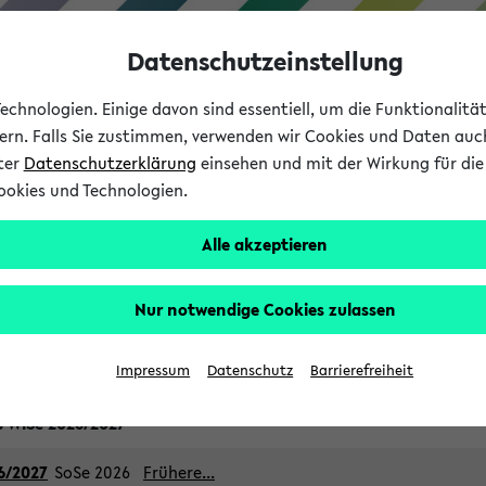
Datenschutzeinstellung
chnologien. Einige davon sind essentiell, um die Funktionalit
sern. Falls Sie zustimmen, verwenden wir Cookies und Daten auc
nter
Datenschutzerklärung
einsehen und mit der Wirkung für die 
ookies und Technologien.
Studium
Lehre
International
Alle akzeptieren
dividueller Ergänzungsberei
Nur notwendige Cookies zulassen
Impressum
Datenschutz
Barrierefreiheit
s WiSe 2026/2027
6/2027
SoSe 2026
Frühere...