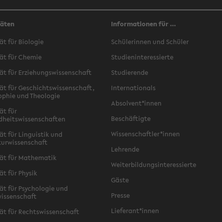
täten
Informationen für ...
ät für Biologie
Schülerinnen und Schüler
ät für Chemie
Studieninteressierte
ät für Erziehungswissenschaft
Studierende
ät für Geschichtswissenschaft,
Internationals
ophie und Theologie
Absolvent*innen
ät für
Beschäftigte
dheitswissenschaften
Wissenschaftler*innen
ät für Linguistik und
turwissenschaft
Lehrende
ät für Mathematik
Weiterbildungsinteressierte
ät für Physik
Gäste
ät für Psychologie und
Presse
issenschaft
Lieferant*innen
ät für Rechtswissenschaft