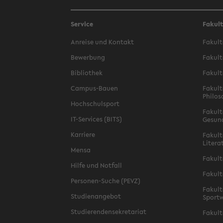
Service
Fakul
Anreise und Kontakt
Fakult
Bewerbung
Fakult
Bibliothek
Fakult
Campus-Bauen
Fakult
Philos
Hochschulsport
Fakult
IT-Services (BITS)
Gesun
Karriere
Fakult
Litera
Mensa
Fakult
Hilfe und Notfall
Fakult
Personen-Suche (PEVZ)
Fakult
Studienangebot
Sportw
Studierendensekretariat
Fakult