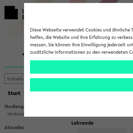
Diese Webseite verwendet Cookies und ähnliche Te
helfen, die Website und Ihre Erfahrung zu verbes
messen. Sie können Ihre Einwilligung jederzeit u
zusätzliche Informationen zu den verwendeten C
Universität
Forschung
295062 Klaus
Inhalt, Kommentar
mein
Start
eKVV
Kein Kommentar vorhand
Studiengangsauswahl
Modulrecherche
Lehrende
Aktuelles