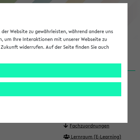
eKVV
ät der Website zu gewährleisten, während andere uns
h, um Ihre Interaktionen mit unserer Webseite zu
Zukunft widerrufen. Auf der Seite finden Sie auch
Meine Uni
EN
ANMELDEN
6)
Quicklinks
In Stundenplan setzen
Fragen oder Korrekturen?
Termine
Fachzuordnungen
Lernraum (E-Learning)