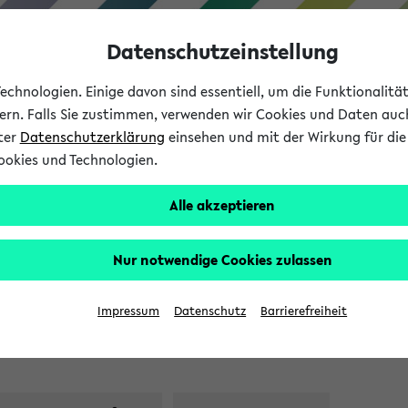
Datenschutzeinstellung
chnologien. Einige davon sind essentiell, um die Funktionalit
sern. Falls Sie zustimmen, verwenden wir Cookies und Daten auc
nter
Datenschutzerklärung
einsehen und mit der Wirkung für die 
ookies und Technologien.
Studium
Lehre
International
Alle akzeptieren
uren_Booster (AG) (SoSe 202
Nur notwendige Cookies zulassen
en
Impressum
Datenschutz
Barrierefreiheit