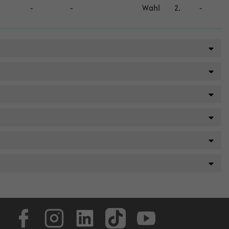
-
-
Wahl
2.
-
Facebook
Instagram
LinkedIn
TikTok
Youtube