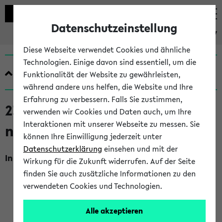
Datenschutzeinstellung
eKVV
Diese Webseite verwendet Cookies und ähnliche
Technologien. Einige davon sind essentiell, um die
Quicklinks
Funktionalität der Website zu gewährleisten,
während andere uns helfen, die Website und Ihre
Erfahrung zu verbessern. Falls Sie zustimmen,
230525 Praktikumsvor- und -
verwenden wir Cookies und Daten auch, um Ihre
Interaktionen mit unserer Webseite zu messen. Sie
nachbereitung (S) (SoSe 2026)
können Ihre Einwilligung jederzeit unter
Datenschutzerklärung
einsehen und mit der
Inhalt, Kommentar
Wirkung für die Zukunft widerrufen. Auf der Seite
Das Seminar dient der Vorbereitung auf das im Rahmen
finden Sie auch zusätzliche Informationen zu den
des Bachelor-Studienganges obligatorische Praktikum,
verwendeten Cookies und Technologien.
das an einer Institution des In- oder Auslands, an der
DaF/DaZ unterrichtet wird und/oder die im Bereich der
Alle akzeptieren