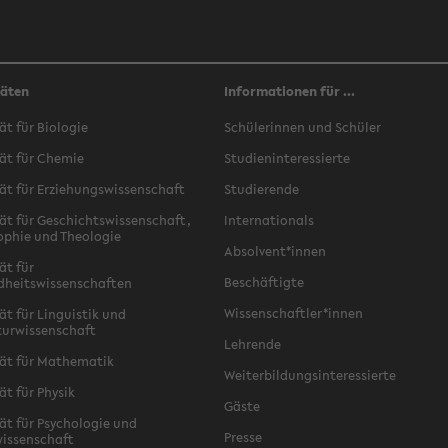
täten
Informationen für ...
ät für Biologie
Schülerinnen und Schüler
ät für Chemie
Studieninteressierte
ät für Erziehungswissenschaft
Studierende
ät für Geschichtswissenschaft,
Internationals
ophie und Theologie
Absolvent*innen
ät für
Beschäftigte
dheitswissenschaften
Wissenschaftler*innen
ät für Linguistik und
turwissenschaft
Lehrende
ät für Mathematik
Weiterbildungsinteressierte
ät für Physik
Gäste
ät für Psychologie und
Presse
issenschaft