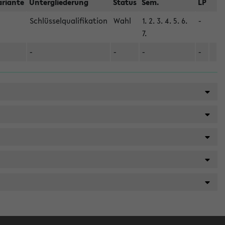
ariante
Untergliederung
Status
Sem.
LP
Schlüsselqualifikation
Wahl
1. 2. 3. 4. 5. 6.
-
7.
-
-
-
-