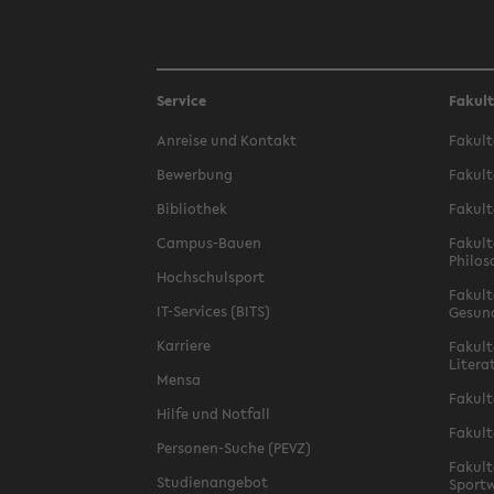
Service
Fakul
Anreise und Kontakt
Fakult
Bewerbung
Fakult
Bibliothek
Fakult
Campus-Bauen
Fakult
Philos
Hochschulsport
Fakult
IT-Services (BITS)
Gesun
Karriere
Fakult
Litera
Mensa
Fakult
Hilfe und Notfall
Fakult
Personen-Suche (PEVZ)
Fakult
Studienangebot
Sportw