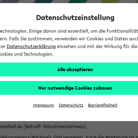
Datenschutzeinstellung
chnologien. Einige davon sind essentiell, um die Funktionalit
sern. Falls Sie zustimmen, verwenden wir Cookies und Daten auc
nter
Datenschutzerklärung
einsehen und mit der Wirkung für die 
ookies und Technologien.
Studium
Lehre
International
Alle akzeptieren
z von KI in der Anwaltschaft
Nur notwendige Cookies zulassen
Impressum
Datenschutz
Barrierefreiheit
achweis: E-Mail unter Nennung von Matrikelnummer mit Vor-
elefeld.de (Betreff: Teilnahmenachweis)
sselkompetenz-Nachweis sind vergeben. Auch die Warteliste ist 