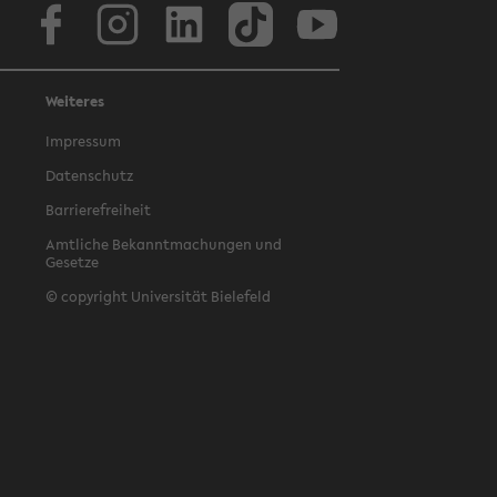
Facebook
Instagram
LinkedIn
TikTok
Youtube
Weiteres
Impressum
Datenschutz
Barrierefreiheit
Amtliche Bekanntmachungen und
Gesetze
© copyright Universität Bielefeld