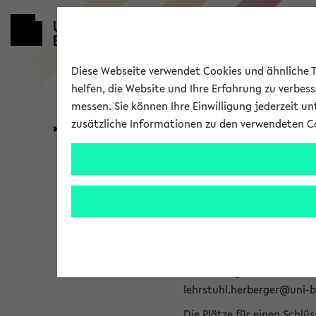
Diese Webseite verwendet Cookies und ähnliche Te
helfen, die Website und Ihre Erfahrung zu verbes
messen. Sie können Ihre Einwilligung jederzeit u
zusätzliche Informationen zu den verwendeten C
Universität
Forschung
291501 Einsat
2026)
Inhalt, Kommentar
Anmeldung für Teilnahmen
lehrstuhl.herberger@uni-bi
Die Plätze für einen Schlü