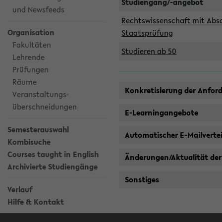
Studiengang/-angebot
und Newsfeeds
Rechtswissenschaft mit Absc
Organisation
Staatsprüfung
Fakultäten
Studieren ab 50
Lehrende
Prüfungen
Räume
Konkretisierung der Anfor
Veranstaltungs-
überschneidungen
E-Learningangebote
Semesterauswahl
Automatischer E-Mailvertei
Kombisuche
Courses taught in English
Änderungen/Aktualität der
Archivierte Studiengänge
Sonstiges
Verlauf
Hilfe & Kontakt