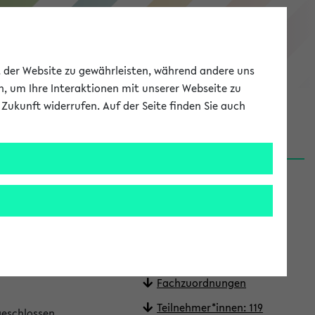
eKVV
ät der Website zu gewährleisten, während andere uns
h, um Ihre Interaktionen mit unserer Webseite zu
Zukunft widerrufen. Auf der Seite finden Sie auch
Meine Uni
EN
ANMELDEN
 (BS) (SoSe
Quicklinks
In Stundenplan setzen
Fragen oder Korrekturen?
Termine
 und Nachname an
Fachzuordnungen
Teilnehmer*innen: 119
geschlossen.