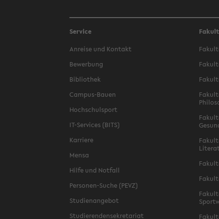
Service
Fakul
Anreise und Kontakt
Fakult
Bewerbung
Fakult
Bibliothek
Fakult
Campus-Bauen
Fakult
Philos
Hochschulsport
Fakult
IT-Services (BITS)
Gesun
Karriere
Fakult
Litera
Mensa
Fakult
Hilfe und Notfall
Fakult
Personen-Suche (PEVZ)
Fakult
Studienangebot
Sportw
Studierendensekretariat
Fakult