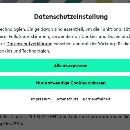
Datenschutzeinstellung
chnologien. Einige davon sind essentiell, um die Funktionalit
sern. Falls Sie zustimmen, verwenden wir Cookies und Daten auc
nter
Datenschutzerklärung
einsehen und mit der Wirkung für die 
ookies und Technologien.
Studium
Lehre
International
Alle akzeptieren
ll 2 GNP: Teil 2 (POL) (SoSe 
Nur notwendige Cookies zulassen
atik
Impressum
Datenschutz
Barrierefreiheit
il des Clusters "5-I-GNP-KDH", den Link zum Lernraum finden Sie
php?id=12784