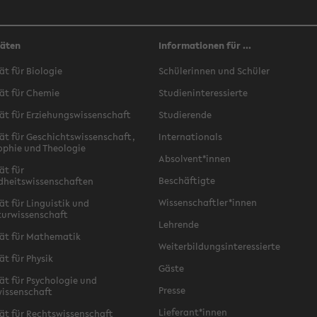
täten
Informationen für ...
ät für Biologie
Schülerinnen und Schüler
ät für Chemie
Studieninteressierte
ät für Erziehungswissenschaft
Studierende
ät für Geschichtswissenschaft,
Internationals
ophie und Theologie
Absolvent*innen
ät für
Beschäftigte
dheitswissenschaften
Wissenschaftler*innen
ät für Linguistik und
turwissenschaft
Lehrende
ät für Mathematik
Weiterbildungsinteressierte
ät für Physik
Gäste
ät für Psychologie und
Presse
issenschaft
Lieferant*innen
ät für Rechtswissenschaft