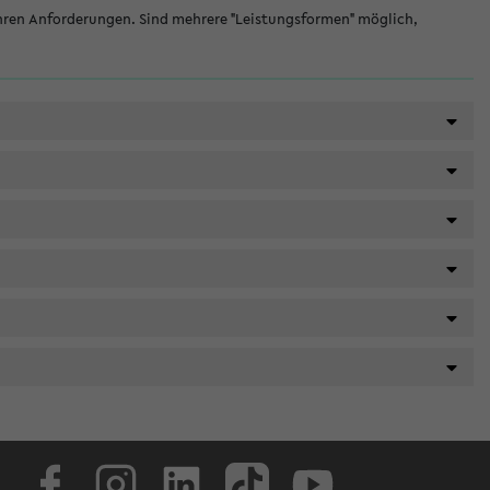
hren Anforderungen. Sind mehrere "Leistungsformen" möglich,
Facebook
Instagram
LinkedIn
TikTok
Youtube