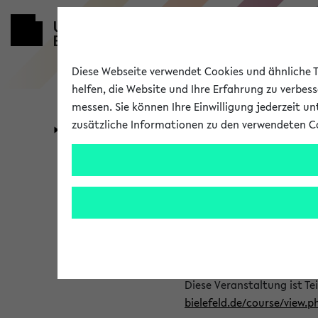
Diese Webseite verwendet Cookies und ähnliche Te
helfen, die Website und Ihre Erfahrung zu verbes
messen. Sie können Ihre Einwilligung jederzeit u
zusätzliche Informationen zu den verwendeten C
Universität
Forschung
500457 POL Fa
Kurzkommentar
Psychiatrie und Psychosom
Inhalt, Kommentar
Diese Veranstaltung ist Te
bielefeld.de/course/view.