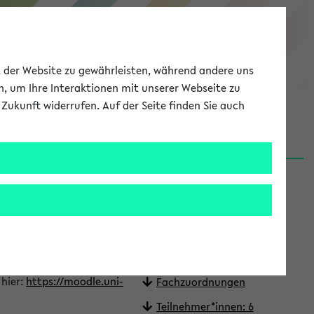
eKVV
ät der Website zu gewährleisten, während andere uns
h, um Ihre Interaktionen mit unserer Webseite zu
Zukunft widerrufen. Auf der Seite finden Sie auch
Meine Uni
EN
ANMELDEN
2026)
Quicklinks
In Stundenplan setzen
Fragen oder Korrekturen?
Termine
 hier:
https://moodle.uni-
Fachzuordnungen
Teilnehmer*innen: 6