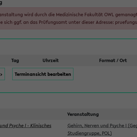
g
anstaltung wird durch die Medizinische Fakultät OWL gemanagt,
e sich ggf. an das Prüfungsamt unter dieser Adresse: pruefung
Tag
Uhrzeit
Format / Ort
>>
Terminansicht bearbeiten
Veranstaltung
und Psyche I - Klinisches
Gehirn, Nerven und Psyche I (G
Studiengruppe, POL)