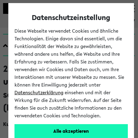
Datenschutzeinstellung
eKVV
Diese Webseite verwendet Cookies und ähnliche
Technologien. Einige davon sind essentiell, um die
Quicklinks
Funktionalität der Website zu gewährleisten,
während andere uns helfen, die Website und Ihre
Erfahrung zu verbessern. Falls Sie zustimmen,
250329 Bindungsunsicherheiten
verwenden wir Cookies und Daten auch, um Ihre
Interaktionen mit unserer Webseite zu messen. Sie
und Traumatisierungen als
können Ihre Einwilligung jederzeit unter
schulische Herausforderung
Datenschutzerklärung
einsehen und mit der
Wirkung für die Zukunft widerrufen. Auf der Seite
(BS) (SoSe 2026)
finden Sie auch zusätzliche Informationen zu den
verwendeten Cookies und Technologien.
Kurzkommentar
Alle akzeptieren
M.Ed. ISP SF: Diese Veranstaltung darf nicht vorstudiert