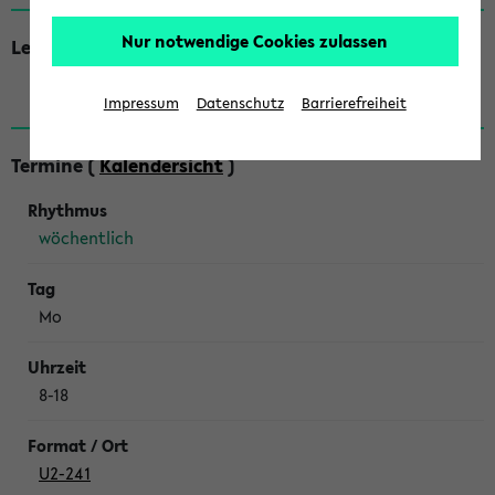
Nur notwendige Cookies zulassen
Lehrende
Keine gefunden
Impressum
Datenschutz
Barrierefreiheit
Termine (
Kalendersicht
)
wöchentlich
Mo
8-18
U2-241