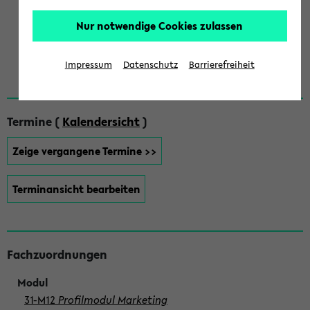
Herr Prof. Dr. Reinhold Decker
Nur notwendige Cookies zulassen
Herr Prof. Dr. Michael Löffler
Impressum
Datenschutz
Barrierefreiheit
Termine (
Kalendersicht
)
Zeige vergangene Termine >>
Terminansicht bearbeiten
Fachzuordnungen
31-M12
Profilmodul Marketing