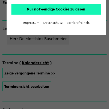
Externe Kommentarseite
Nur notwendige Cookies zulassen
https://youtu.be/QsU9RE3j-lY?si=ZKrsblC2pJQUFOhu
Impressum
Datenschutz
Barrierefreiheit
Lehrende
Herr Dr. Matthias Buschmeier
Termine (
Kalendersicht
)
Zeige vergangene Termine >>
Terminansicht bearbeiten