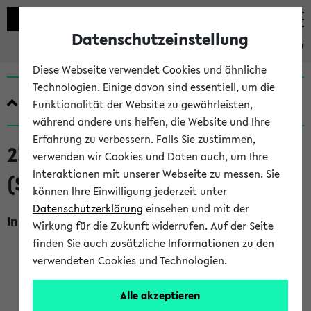
Datenschutzeinstellung
eKVV
Diese Webseite verwendet Cookies und ähnliche
Technologien. Einige davon sind essentiell, um die
Quicklinks
Funktionalität der Website zu gewährleisten,
während andere uns helfen, die Website und Ihre
Erfahrung zu verbessern. Falls Sie zustimmen,
230095 AG Um 1650 (AngSelb)
verwenden wir Cookies und Daten auch, um Ihre
Interaktionen mit unserer Webseite zu messen. Sie
(SoSe 2026)
können Ihre Einwilligung jederzeit unter
Datenschutzerklärung
einsehen und mit der
Inhalt, Kommentar
Wirkung für die Zukunft widerrufen. Auf der Seite
Bitte buchen Sie
nach der Anmeldung
über den
finden Sie auch zusätzliche Informationen zu den
Moodleraum der Zentralen Informationsveranstaltung I
verwendeten Cookies und Technologien.
diese Veranstaltung gemeinsam mit Ihrer Gruppe
entsprechend Ihrer Wahl der AG.
Alle akzeptieren