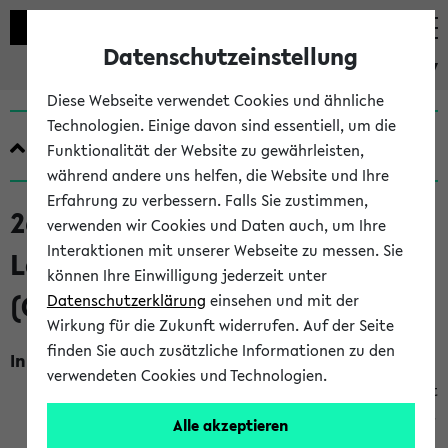
Datenschutzeinstellung
eKVV
Diese Webseite verwendet Cookies und ähnliche
Technologien. Einige davon sind essentiell, um die
Quicklinks
Funktionalität der Website zu gewährleisten,
während andere uns helfen, die Website und Ihre
Erfahrung zu verbessern. Falls Sie zustimmen,
260044 Die Normativität der
verwenden wir Cookies und Daten auch, um Ihre
Interaktionen mit unserer Webseite zu messen. Sie
Logik und der Rationalität
können Ihre Einwilligung jederzeit unter
(GradS) (SoSe 2026)
Datenschutzerklärung
einsehen und mit der
Wirkung für die Zukunft widerrufen. Auf der Seite
finden Sie auch zusätzliche Informationen zu den
Inhalt, Kommentar
verwendeten Cookies und Technologien.
Sollen oder müssen wir rational sein? Was ist Rationalität
überhaupt? Inwiefern und warum sind wir für unlogisches
Alle akzeptieren
Denken und Schließen kritisierbar? Wir beschäftigen uns