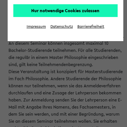
mit einer hochaktuellen Debatte, die Fragen der
Nur notwendige Cookies zulassen
praktischen und der theoretischen Philosophie verbindet.
Die besprochenen Texte werden hauptsächlich in
englischer Sprache verfasst sein.
Impressum
Datenschutz
Barrierefreiheit
DIES IST EIN FACHWISSENSCHAFTLICHES MASTER-SEMINAR.
An diesem Seminar können insgesamt maximal 10
Bachelor-Studierende teilnehmen. Für alle Studierenden,
die regulär in einem Master Philosophie eingeschrieben
sind, gilt keine Teilnehmendenbegrenzung.
Diese Veranstaltung ist konzipiert für Masterstudierende
im Fach Philosophie. Andere Studierende der Philosophie
können nur teilnehmen, wenn sie das Anmeldeverfahren
durchlaufen und eine Zusage der Lehrperson bekommen
haben. Zur Anmeldung senden Sie der Lehrperson eine E-
Mail mit Angabe Ihres Namens, des Fachsemesters, in
dem Sie sein werden, und mit einer Begründung, warum
Sie an diesem Seminar teilnehmen wollen. Sie erhalten