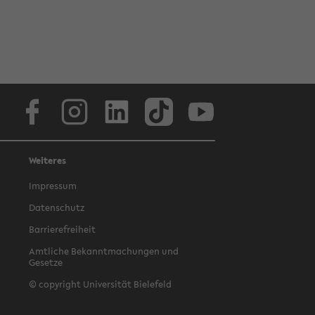
Facebook
Instagram
LinkedIn
TikTok
Youtube
Weiteres
Impressum
Datenschutz
Barrierefreiheit
Amtliche Bekanntmachungen und
Gesetze
© copyright Universität Bielefeld