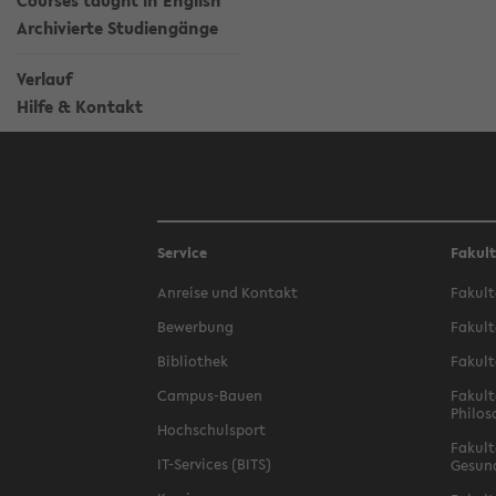
Courses taught in English
Archivierte Studiengänge
Verlauf
Hilfe & Kontakt
Service
Fakul
Anreise und Kontakt
Fakult
Bewerbung
Fakult
Bibliothek
Fakult
Campus-Bauen
Fakult
Philos
Hochschulsport
Fakult
IT-Services (BITS)
Gesun