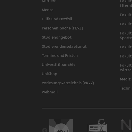
Karriere
Fakult
Litera
Mensa
Fakult
Hilfe und Notfall
Fakult
Personen-Suche (PEVZ)
Fakult
Studienangebot
Sportw
Studierendensekretariat
Fakult
Termine und Fristen
Fakult
Universitätsarchiv
Fakult
Wirtsc
UniShop
Medizi
Vorlesungsverzeichnis (eKVV)
Techni
Webmail