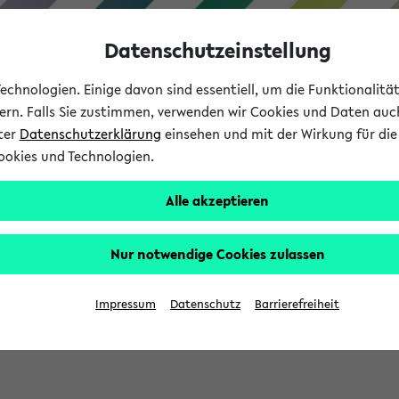
Datenschutzeinstellung
chnologien. Einige davon sind essentiell, um die Funktionalit
sern. Falls Sie zustimmen, verwenden wir Cookies und Daten auc
nter
Datenschutzerklärung
einsehen und mit der Wirkung für die 
ookies und Technologien.
Studium
Lehre
International
Alle akzeptieren
Nur notwendige Cookies zulassen
sich im Verlauf Ihrer eKVV Sitzung füllen.
Impressum
Datenschutz
Barrierefreiheit