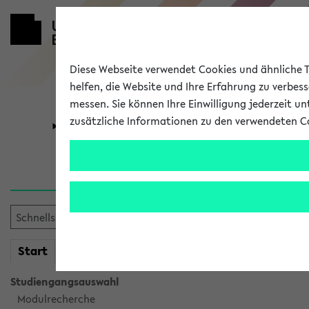
Diese Webseite verwendet Cookies und ähnliche Te
helfen, die Website und Ihre Erfahrung zu verbes
messen. Sie können Ihre Einwilligung jederzeit u
zusätzliche Informationen zu den verwendeten C
Universität
Forschung
Verlauf
Ihr Verlauf ist leer. Er wird 
mein
Start
eKVV
Studiengangsauswahl
Modulrecherche