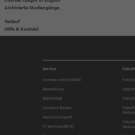
Courses taught in English
Archivierte Studiengänge
Verlauf
Hilfe & Kontakt
Service
Fakul
Anreise und Kontakt
Fakult
Bewerbung
Fakult
Bibliothek
Fakult
Campus-Bauen
Fakult
Philos
Hochschulsport
Fakult
IT-Services (BITS)
Gesun