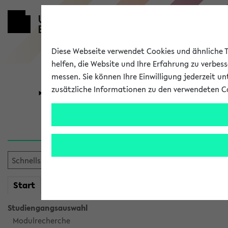
Diese Webseite verwendet Cookies und ähnliche Te
helfen, die Website und Ihre Erfahrung zu verbes
messen. Sie können Ihre Einwilligung jederzeit u
zusätzliche Informationen zu den verwendeten C
Universität
Forschung
Verlauf
Ihr Verlauf ist leer. Er wird 
mein
Start
eKVV
Studiengangsauswahl
Modulrecherche