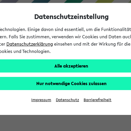
Datenschutzeinstellung
chnologien. Einige davon sind essentiell, um die Funktionalit
sern. Falls Sie zustimmen, verwenden wir Cookies und Daten auc
nter
Datenschutzerklärung
einsehen und mit der Wirkung für die 
ookies und Technologien.
Studium
Lehre
International
Alle akzeptieren
Nur notwendige Cookies zulassen
sich im Verlauf Ihrer eKVV Sitzung füllen.
Impressum
Datenschutz
Barrierefreiheit