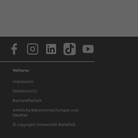
Facebook
Instagram
LinkedIn
TikTok
Youtube
Weiteres
Impressum
Datenschutz
Barrierefreiheit
Amtliche Bekanntmachungen und
Gesetze
© copyright Universität Bielefeld