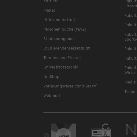
Karriere
Fakult
Litera
Mensa
Fakult
Hilfe und Notfall
Fakult
Personen-Suche (PEVZ)
Fakult
Studienangebot
Sportw
Studierendensekretariat
Fakult
Termine und Fristen
Fakult
Universitätsarchiv
Fakult
Wirtsc
UniShop
Medizi
Vorlesungsverzeichnis (eKVV)
Techni
Webmail