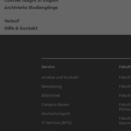
Courses taught in English
Archivierte Studiengänge
Verlauf
Hilfe & Kontakt
Service
Fakul
Anreise und Kontakt
Fakult
Bewerbung
Fakult
Bibliothek
Fakult
Campus-Bauen
Fakult
Philos
Hochschulsport
Fakult
IT-Services (BITS)
Gesun