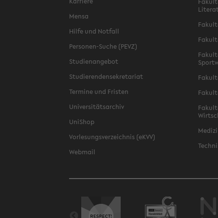
Karriere
Fakult
Litera
Mensa
Fakult
Hilfe und Notfall
Fakult
Personen-Suche (PEVZ)
Fakult
Studienangebot
Sportw
Studierendensekretariat
Fakult
Termine und Fristen
Fakult
Universitätsarchiv
Fakult
Wirtsc
UniShop
Medizi
Vorlesungsverzeichnis (eKVV)
Techni
Webmail