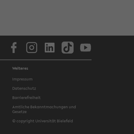
Facebook
Instagram
LinkedIn
TikTok
Youtube
Weiteres
Impressum
Datenschutz
Barrierefreiheit
Amtliche Bekanntmachungen und
Gesetze
© copyright Universität Bielefeld