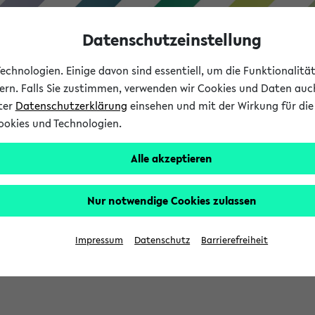
Datenschutzeinstellung
chnologien. Einige davon sind essentiell, um die Funktionalit
sern. Falls Sie zustimmen, verwenden wir Cookies und Daten auc
nter
Datenschutzerklärung
einsehen und mit der Wirkung für die 
ookies und Technologien.
Studium
Lehre
International
Alle akzeptieren
Nur notwendige Cookies zulassen
sich im Verlauf Ihrer eKVV Sitzung füllen.
Impressum
Datenschutz
Barrierefreiheit