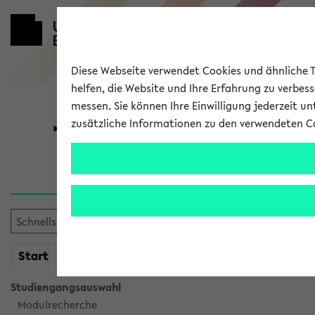
Diese Webseite verwendet Cookies und ähnliche Te
helfen, die Website und Ihre Erfahrung zu verbes
messen. Sie können Ihre Einwilligung jederzeit u
zusätzliche Informationen zu den verwendeten C
Universität
Forschung
Verlauf
Ihr Verlauf ist leer. Er wird 
mein
Start
eKVV
Studiengangsauswahl
Modulrecherche