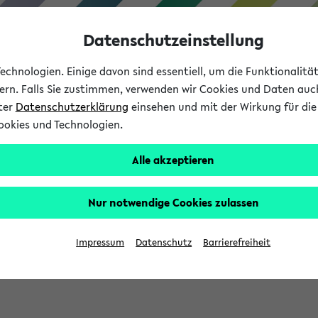
Datenschutzeinstellung
chnologien. Einige davon sind essentiell, um die Funktionalit
sern. Falls Sie zustimmen, verwenden wir Cookies und Daten auc
nter
Datenschutzerklärung
einsehen und mit der Wirkung für die 
ookies und Technologien.
Studium
Lehre
International
Alle akzeptieren
Nur notwendige Cookies zulassen
sich im Verlauf Ihrer eKVV Sitzung füllen.
Impressum
Datenschutz
Barrierefreiheit