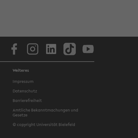
Facebook
Instagram
LinkedIn
TikTok
Youtube
Weiteres
Impressum
Datenschutz
Barrierefreiheit
Amtliche Bekanntmachungen und
Gesetze
© copyright Universität Bielefeld