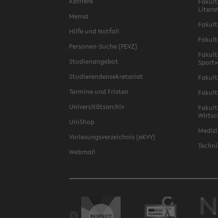
Karriere
Fakult
Litera
Mensa
Fakult
Hilfe und Notfall
Fakult
Personen-Suche (PEVZ)
Fakult
Studienangebot
Sportw
Studierendensekretariat
Fakult
Termine und Fristen
Fakult
Universitätsarchiv
Fakult
Wirtsc
UniShop
Medizi
Vorlesungsverzeichnis (eKVV)
Techni
Webmail