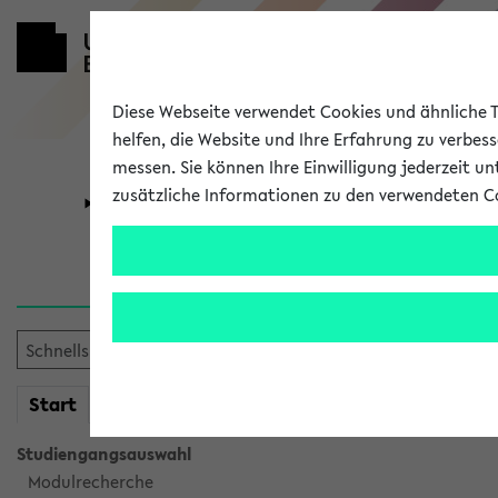
Diese Webseite verwendet Cookies und ähnliche Te
helfen, die Website und Ihre Erfahrung zu verbes
messen. Sie können Ihre Einwilligung jederzeit u
zusätzliche Informationen zu den verwendeten C
Universität
Forschung
Verlauf
Ihr Verlauf ist leer. Er wird 
mein
Start
eKVV
Studiengangsauswahl
Modulrecherche