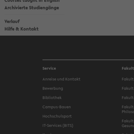
Courses taught in English
Archivierte Studiengänge
Verlauf
Hilfe & Kontakt
Service
Fakul
Anreise und Kontakt
Fakult
Bewerbung
Fakult
Bibliothek
Fakult
Campus-Bauen
Fakult
Philos
Hochschulsport
Fakult
IT-Services (BITS)
Gesun