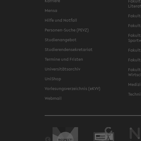
Karriere
Fakult
Litera
Mensa
Fakult
Hilfe und Notfall
Fakult
Personen-Suche (PEVZ)
Fakult
Studienangebot
Sportw
Studierendensekretariat
Fakult
Termine und Fristen
Fakult
Universitätsarchiv
Fakult
Wirtsc
UniShop
Medizi
Vorlesungsverzeichnis (eKVV)
Techni
Webmail