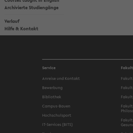
Courses taught in English
Archivierte Studiengänge
Verlauf
Hilfe & Kontakt
Service
Fakul
Anreise und Kontakt
Fakult
Bewerbung
Fakult
Bibliothek
Fakult
Campus-Bauen
Fakult
Philos
Hochschulsport
Fakult
IT-Services (BITS)
Gesun