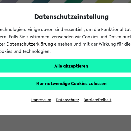
Datenschutzeinstellung
chnologien. Einige davon sind essentiell, um die Funktionalit
sern. Falls Sie zustimmen, verwenden wir Cookies und Daten auc
nter
Datenschutzerklärung
einsehen und mit der Wirkung für die 
ookies und Technologien.
Studium
Lehre
International
Alle akzeptieren
Nur notwendige Cookies zulassen
sich im Verlauf Ihrer eKVV Sitzung füllen.
Impressum
Datenschutz
Barrierefreiheit