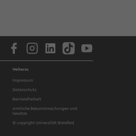
Facebook
Instagram
LinkedIn
TikTok
Youtube
Weiteres
Impressum
Datenschutz
Barrierefreiheit
Amtliche Bekanntmachungen und
Gesetze
© copyright Universität Bielefeld