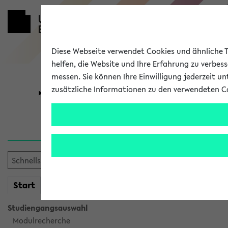
Diese Webseite verwendet Cookies und ähnliche Te
helfen, die Website und Ihre Erfahrung zu verbes
messen. Sie können Ihre Einwilligung jederzeit u
zusätzliche Informationen zu den verwendeten C
Universität
Forschung
Verlauf
Ihr Verlauf ist leer. Er wird 
mein
Start
eKVV
Studiengangsauswahl
Modulrecherche