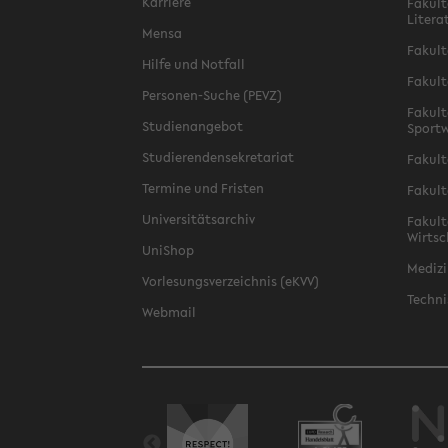
Karriere
Fakult
Litera
Mensa
Fakult
Hilfe und Notfall
Fakult
Personen-Suche (PEVZ)
Fakult
Studienangebot
Sportw
Studierendensekretariat
Fakult
Termine und Fristen
Fakult
Universitätsarchiv
Fakult
Wirtsc
UniShop
Medizi
Vorlesungsverzeichnis (eKVV)
Techni
Webmail