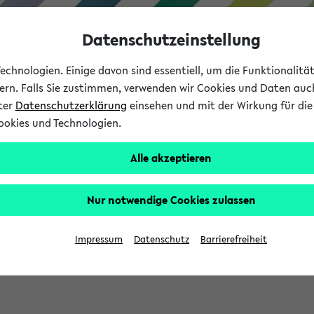
Datenschutzeinstellung
chnologien. Einige davon sind essentiell, um die Funktionalit
sern. Falls Sie zustimmen, verwenden wir Cookies und Daten auc
nter
Datenschutzerklärung
einsehen und mit der Wirkung für die 
ookies und Technologien.
Studium
Lehre
International
Alle akzeptieren
Nur notwendige Cookies zulassen
sich im Verlauf Ihrer eKVV Sitzung füllen.
Impressum
Datenschutz
Barrierefreiheit