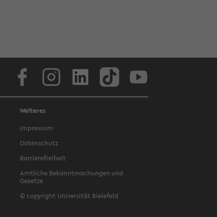
Facebook
Instagram
LinkedIn
TikTok
Youtube
Weiteres
Impressum
Datenschutz
Barrierefreiheit
Amtliche Bekanntmachungen und
Gesetze
© copyright Universität Bielefeld