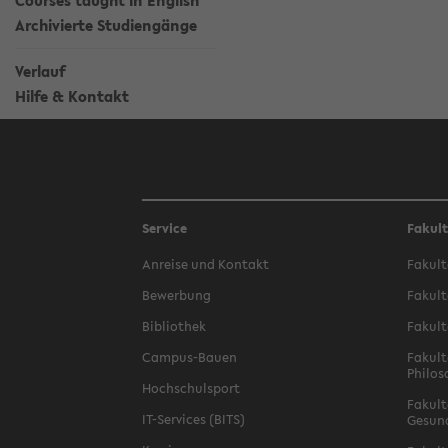
Courses taught in English
Archivierte Studiengänge
Verlauf
Hilfe & Kontakt
Service
Fakul
Anreise und Kontakt
Fakult
Bewerbung
Fakult
Bibliothek
Fakult
Campus-Bauen
Fakult
Philos
Hochschulsport
Fakult
IT-Services (BITS)
Gesun