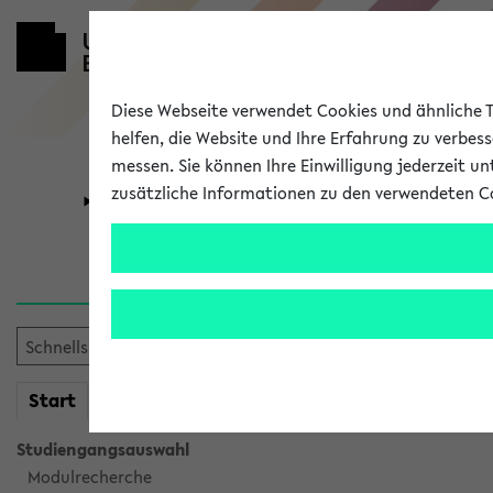
Diese Webseite verwendet Cookies und ähnliche Te
helfen, die Website und Ihre Erfahrung zu verbes
messen. Sie können Ihre Einwilligung jederzeit u
zusätzliche Informationen zu den verwendeten C
Universität
Forschung
Verlauf
Ihr Verlauf ist leer. Er wird 
mein
Start
eKVV
Studiengangsauswahl
Modulrecherche