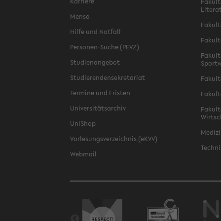
Karriere
Fakult
Litera
Mensa
Fakult
Hilfe und Notfall
Fakult
Personen-Suche (PEVZ)
Fakult
Studienangebot
Sportw
Studierendensekretariat
Fakult
Termine und Fristen
Fakult
Universitätsarchiv
Fakult
Wirtsc
UniShop
Medizi
Vorlesungsverzeichnis (eKVV)
Techni
Webmail