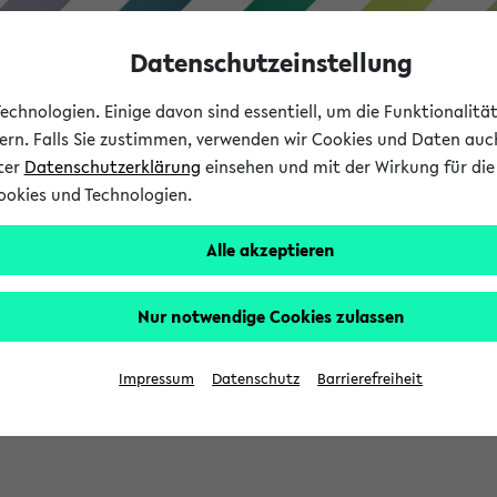
Datenschutzeinstellung
chnologien. Einige davon sind essentiell, um die Funktionalit
sern. Falls Sie zustimmen, verwenden wir Cookies und Daten auc
nter
Datenschutzerklärung
einsehen und mit der Wirkung für die 
ookies und Technologien.
Studium
Lehre
International
Alle akzeptieren
Nur notwendige Cookies zulassen
sich im Verlauf Ihrer eKVV Sitzung füllen.
Impressum
Datenschutz
Barrierefreiheit