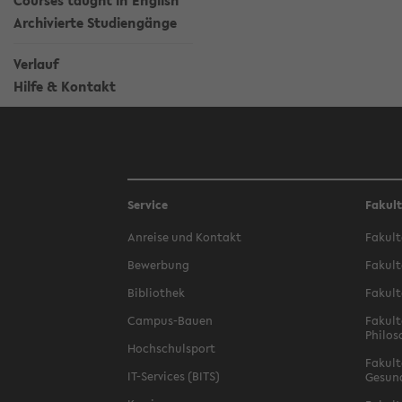
Courses taught in English
Archivierte Studiengänge
Verlauf
Hilfe & Kontakt
Service
Fakul
Anreise und Kontakt
Fakult
Bewerbung
Fakult
Bibliothek
Fakult
Campus-Bauen
Fakult
Philos
Hochschulsport
Fakult
IT-Services (BITS)
Gesun