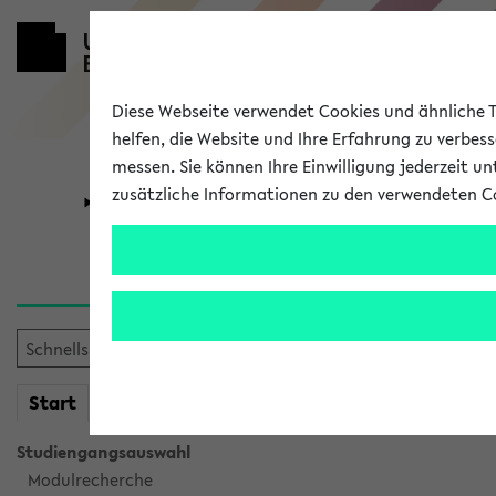
Diese Webseite verwendet Cookies und ähnliche Te
helfen, die Website und Ihre Erfahrung zu verbes
messen. Sie können Ihre Einwilligung jederzeit u
zusätzliche Informationen zu den verwendeten C
Universität
Forschung
Verlauf
Ihr Verlauf ist leer. Er wird 
mein
Start
eKVV
Studiengangsauswahl
Modulrecherche