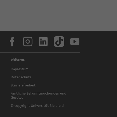
Facebook
Instagram
LinkedIn
TikTok
Youtube
Weiteres
Impressum
Datenschutz
Barrierefreiheit
Amtliche Bekanntmachungen und
Gesetze
© copyright Universität Bielefeld