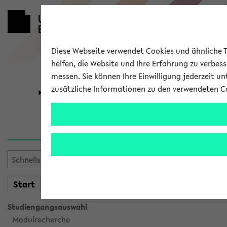
Diese Webseite verwendet Cookies und ähnliche Te
helfen, die Website und Ihre Erfahrung zu verbes
messen. Sie können Ihre Einwilligung jederzeit u
zusätzliche Informationen zu den verwendeten C
Universität
Forschung
Verlauf
Ihr Verlauf ist leer. Er wird 
mein
Start
eKVV
Studiengangsauswahl
Modulrecherche