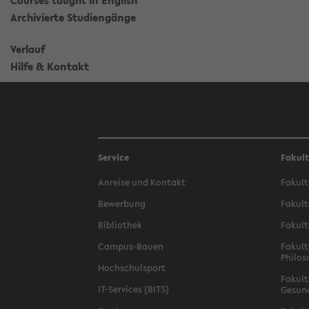
Courses taught in English
Archivierte Studiengänge
Verlauf
Hilfe & Kontakt
Service
Fakul
Anreise und Kontakt
Fakult
Bewerbung
Fakult
Bibliothek
Fakult
Campus-Bauen
Fakult
Philos
Hochschulsport
Fakult
IT-Services (BITS)
Gesun