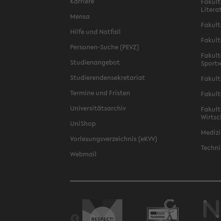
Karriere
Fakult
Litera
Mensa
Fakult
Hilfe und Notfall
Fakult
Personen-Suche (PEVZ)
Fakult
Studienangebot
Sportw
Studierendensekretariat
Fakult
Termine und Fristen
Fakult
Universitätsarchiv
Fakult
Wirtsc
UniShop
Medizi
Vorlesungsverzeichnis (eKVV)
Techni
Webmail