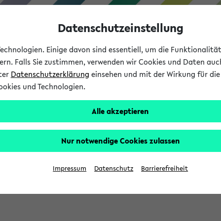
Datenschutzeinstellung
chnologien. Einige davon sind essentiell, um die Funktionalit
sern. Falls Sie zustimmen, verwenden wir Cookies und Daten auc
nter
Datenschutzerklärung
einsehen und mit der Wirkung für die 
ookies und Technologien.
Studium
Lehre
International
Alle akzeptieren
Nur notwendige Cookies zulassen
sich im Verlauf Ihrer eKVV Sitzung füllen.
Impressum
Datenschutz
Barrierefreiheit