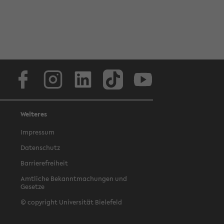
Facebook
Instagram
LinkedIn
TikTok
Youtube
Weiteres
Impressum
Datenschutz
Barrierefreiheit
Amtliche Bekanntmachungen und
Gesetze
© copyright Universität Bielefeld