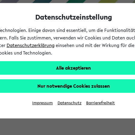
Datenschutzeinstellung
chnologien. Einige davon sind essentiell, um die Funktionalit
sern. Falls Sie zustimmen, verwenden wir Cookies und Daten auc
nter
Datenschutzerklärung
einsehen und mit der Wirkung für die 
ookies und Technologien.
Studium
Lehre
International
Alle akzeptieren
Nur notwendige Cookies zulassen
sich im Verlauf Ihrer eKVV Sitzung füllen.
Impressum
Datenschutz
Barrierefreiheit