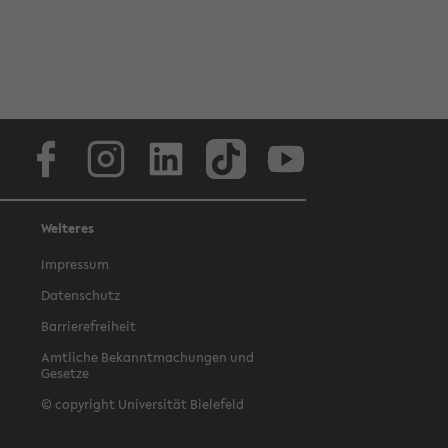
Facebook
Instagram
LinkedIn
TikTok
Youtube
Weiteres
Impressum
Datenschutz
Barrierefreiheit
Amtliche Bekanntmachungen und
Gesetze
© copyright Universität Bielefeld