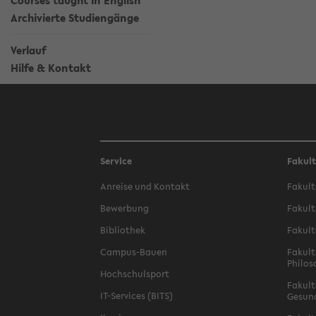
Courses taught in English
Archivierte Studiengänge
Verlauf
Hilfe & Kontakt
Service
Fakul
Anreise und Kontakt
Fakult
Bewerbung
Fakult
Bibliothek
Fakult
Campus-Bauen
Fakult
Philos
Hochschulsport
Fakult
IT-Services (BITS)
Gesun