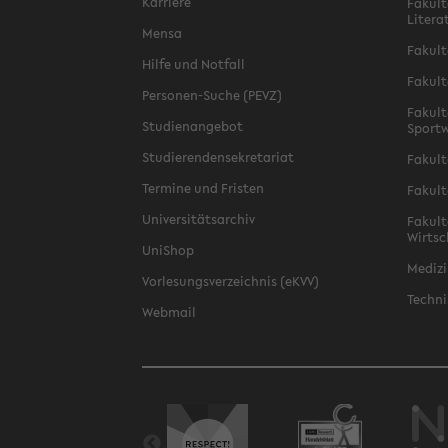
Karriere
Fakult
Litera
Mensa
Fakult
Hilfe und Notfall
Fakult
Personen-Suche (PEVZ)
Fakult
Studienangebot
Sportw
Studierendensekretariat
Fakult
Termine und Fristen
Fakult
Universitätsarchiv
Fakult
Wirtsc
UniShop
Medizi
Vorlesungsverzeichnis (eKVV)
Techni
Webmail