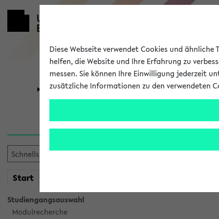
Diese Webseite verwendet Cookies und ähnliche Te
helfen, die Website und Ihre Erfahrung zu verbes
messen. Sie können Ihre Einwilligung jederzeit u
zusätzliche Informationen zu den verwendeten C
Universität
Forschung
Verlauf
Ihr Verlauf ist leer. Er wird 
mein
Start
eKVV
Studiengangsauswahl
Modulrecherche