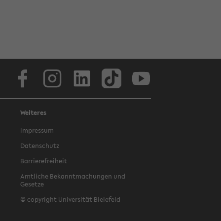
Facebook
Instagram
LinkedIn
TikTok
Youtube
Weiteres
Impressum
Datenschutz
Barrierefreiheit
Amtliche Bekanntmachungen und
Gesetze
© copyright Universität Bielefeld