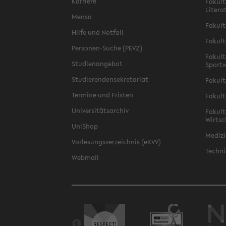
Karriere
Fakult
Litera
Mensa
Fakult
Hilfe und Notfall
Fakult
Personen-Suche (PEVZ)
Fakult
Studienangebot
Sportw
Studierendensekretariat
Fakult
Termine und Fristen
Fakult
Universitätsarchiv
Fakult
Wirtsc
UniShop
Medizi
Vorlesungsverzeichnis (eKVV)
Techni
Webmail