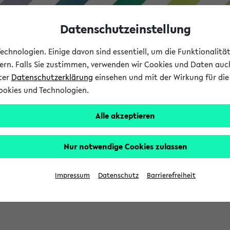
Datenschutzeinstellung
chnologien. Einige davon sind essentiell, um die Funktionalit
sern. Falls Sie zustimmen, verwenden wir Cookies und Daten auc
nter
Datenschutzerklärung
einsehen und mit der Wirkung für die 
ookies und Technologien.
Studium
Lehre
International
Alle akzeptieren
Nur notwendige Cookies zulassen
sich im Verlauf Ihrer eKVV Sitzung füllen.
Impressum
Datenschutz
Barrierefreiheit