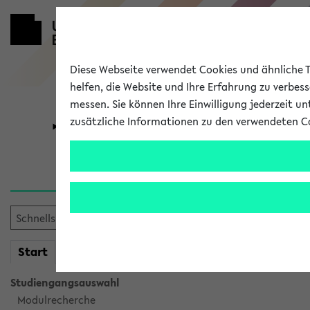
Diese Webseite verwendet Cookies und ähnliche Te
helfen, die Website und Ihre Erfahrung zu verbes
messen. Sie können Ihre Einwilligung jederzeit u
zusätzliche Informationen zu den verwendeten C
Universität
Forschung
Verlauf
Ihr Verlauf ist leer. Er wird 
mein
Start
eKVV
Studiengangsauswahl
Modulrecherche