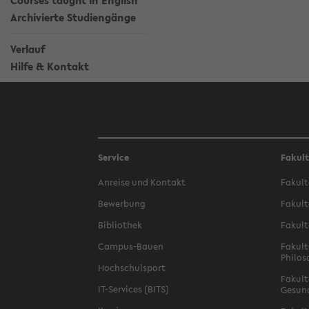
Courses taught in English
Archivierte Studiengänge
Verlauf
Hilfe & Kontakt
Service
Fakul
Anreise und Kontakt
Fakult
Bewerbung
Fakult
Bibliothek
Fakult
Campus-Bauen
Fakult
Philos
Hochschulsport
Fakult
IT-Services (BITS)
Gesun