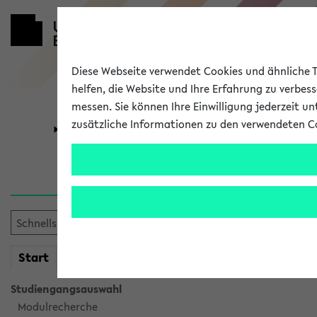
Diese Webseite verwendet Cookies und ähnliche Te
helfen, die Website und Ihre Erfahrung zu verbes
messen. Sie können Ihre Einwilligung jederzeit u
zusätzliche Informationen zu den verwendeten C
Universität
Forschung
Verlauf
Ihr Verlauf ist leer. Er wird 
mein
Start
eKVV
Studiengangsauswahl
Modulrecherche