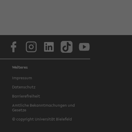
Facebook
Instagram
LinkedIn
TikTok
Youtube
Weiteres
Impressum
Datenschutz
Barrierefreiheit
Amtliche Bekanntmachungen und
Gesetze
© copyright Universität Bielefeld