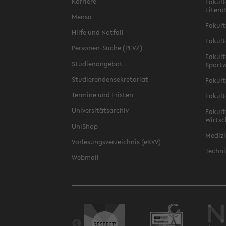
Karriere
Fakult
Litera
Mensa
Fakult
Hilfe und Notfall
Fakult
Personen-Suche (PEVZ)
Fakult
Studienangebot
Sportw
Studierendensekretariat
Fakult
Termine und Fristen
Fakult
Universitätsarchiv
Fakult
Wirtsc
UniShop
Medizi
Vorlesungsverzeichnis (eKVV)
Techni
Webmail