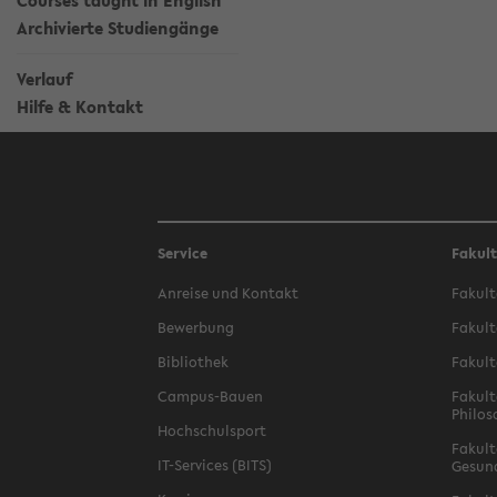
Courses taught in English
Archivierte Studiengänge
Verlauf
Hilfe & Kontakt
Service
Fakul
Anreise und Kontakt
Fakult
Bewerbung
Fakult
Bibliothek
Fakult
Campus-Bauen
Fakult
Philos
Hochschulsport
Fakult
IT-Services (BITS)
Gesun