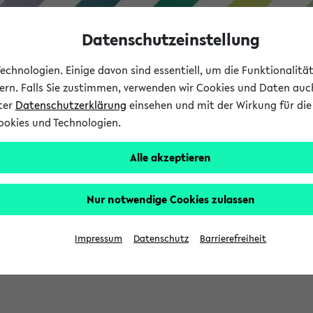
Datenschutzeinstellung
chnologien. Einige davon sind essentiell, um die Funktionalit
sern. Falls Sie zustimmen, verwenden wir Cookies und Daten auc
nter
Datenschutzerklärung
einsehen und mit der Wirkung für die 
ookies und Technologien.
Studium
Lehre
International
Alle akzeptieren
Nur notwendige Cookies zulassen
sich im Verlauf Ihrer eKVV Sitzung füllen.
Impressum
Datenschutz
Barrierefreiheit