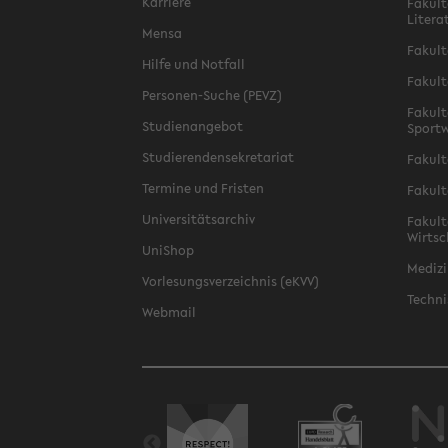
Karriere
Fakult
Litera
Mensa
Fakult
Hilfe und Notfall
Fakult
Personen-Suche (PEVZ)
Fakult
Studienangebot
Sportw
Studierendensekretariat
Fakult
Termine und Fristen
Fakult
Universitätsarchiv
Fakult
Wirtsc
UniShop
Medizi
Vorlesungsverzeichnis (eKVV)
Techni
Webmail