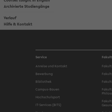
Courses taught in English
Archivierte Studiengänge
Verlauf
Hilfe & Kontakt
Service
Fakul
Anreise und Kontakt
Fakult
Bewerbung
Fakult
Bibliothek
Fakult
Campus-Bauen
Fakult
Philos
Hochschulsport
Fakult
IT-Services (BITS)
Gesun