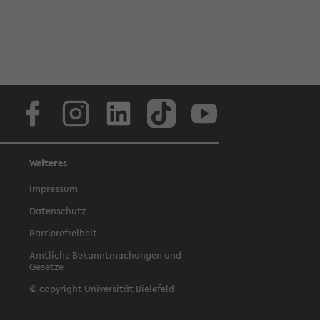
Facebook
Instagram
LinkedIn
TikTok
Youtube
Weiteres
Impressum
Datenschutz
Barrierefreiheit
Amtliche Bekanntmachungen und
Gesetze
© copyright Universität Bielefeld