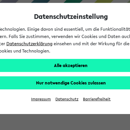
Datenschutzeinstellung
chnologien. Einige davon sind essentiell, um die Funktionalit
sern. Falls Sie zustimmen, verwenden wir Cookies und Daten auc
nter
Datenschutzerklärung
einsehen und mit der Wirkung für die 
ookies und Technologien.
Studium
Lehre
International
Alle akzeptieren
Nur notwendige Cookies zulassen
sich im Verlauf Ihrer eKVV Sitzung füllen.
Impressum
Datenschutz
Barrierefreiheit