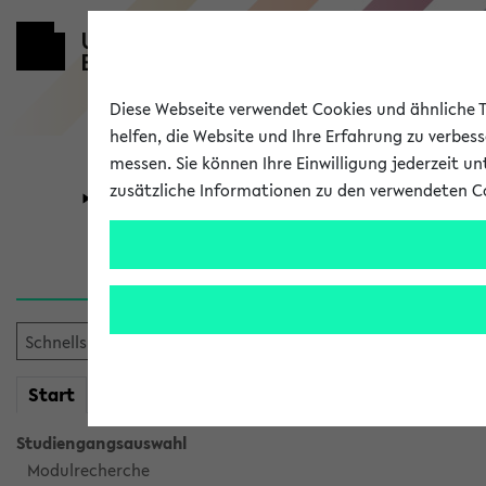
Diese Webseite verwendet Cookies und ähnliche Te
helfen, die Website und Ihre Erfahrung zu verbes
messen. Sie können Ihre Einwilligung jederzeit u
zusätzliche Informationen zu den verwendeten C
Universität
Forschung
Verlauf
Ihr Verlauf ist leer. Er wird 
mein
Start
eKVV
Studiengangsauswahl
Modulrecherche