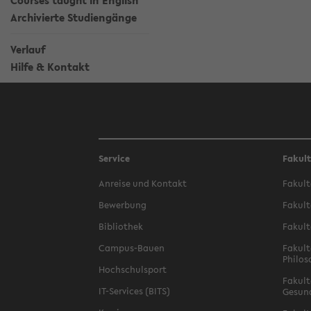
Courses taught in English
Archivierte Studiengänge
Verlauf
Hilfe & Kontakt
Service
Fakul
Anreise und Kontakt
Fakult
Bewerbung
Fakult
Bibliothek
Fakult
Campus-Bauen
Fakult
Philos
Hochschulsport
Fakult
IT-Services (BITS)
Gesun