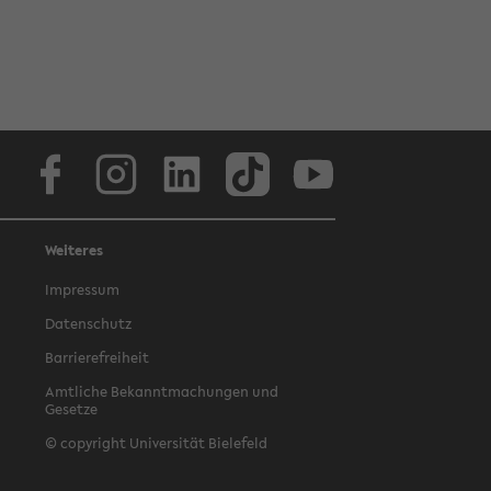
Facebook
Instagram
LinkedIn
TikTok
Youtube
Weiteres
Impressum
Datenschutz
Barrierefreiheit
Amtliche Bekanntmachungen und
Gesetze
© copyright Universität Bielefeld