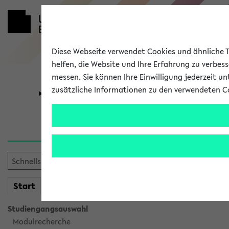
Diese Webseite verwendet Cookies und ähnliche Te
helfen, die Website und Ihre Erfahrung zu verbes
messen. Sie können Ihre Einwilligung jederzeit u
zusätzliche Informationen zu den verwendeten C
Universität
Forschung
Verlauf
Ihr Verlauf ist leer. Er wird 
mein
Start
eKVV
Studiengangsauswahl
Modulrecherche