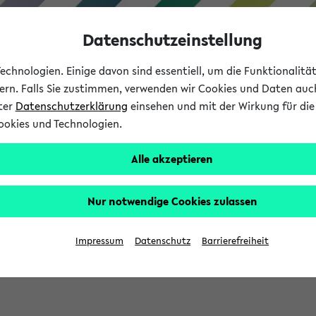
Datenschutzeinstellung
chnologien. Einige davon sind essentiell, um die Funktionalit
sern. Falls Sie zustimmen, verwenden wir Cookies und Daten auc
nter
Datenschutzerklärung
einsehen und mit der Wirkung für die 
ookies und Technologien.
Studium
Lehre
International
Alle akzeptieren
Nur notwendige Cookies zulassen
sich im Verlauf Ihrer eKVV Sitzung füllen.
Impressum
Datenschutz
Barrierefreiheit