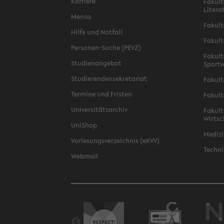
Karriere
Fakult
Litera
Mensa
Fakult
Hilfe und Notfall
Fakult
Personen-Suche (PEVZ)
Fakult
Studienangebot
Sportw
Studierendensekretariat
Fakult
Termine und Fristen
Fakult
Universitätsarchiv
Fakult
Wirtsc
UniShop
Medizi
Vorlesungsverzeichnis (eKVV)
Techni
Webmail