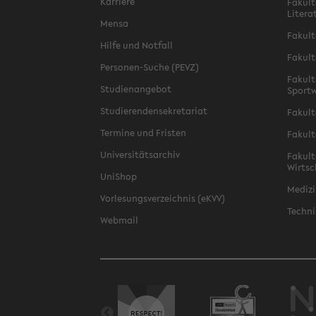
Karriere
Fakult
Litera
Mensa
Fakult
Hilfe und Notfall
Fakult
Personen-Suche (PEVZ)
Fakult
Studienangebot
Sportw
Studierendensekretariat
Fakult
Termine und Fristen
Fakult
Universitätsarchiv
Fakult
Wirtsc
UniShop
Medizi
Vorlesungsverzeichnis (eKVV)
Techni
Webmail