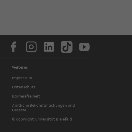
Facebook
Instagram
LinkedIn
TikTok
Youtube
Weiteres
Impressum
Datenschutz
Barrierefreiheit
Amtliche Bekanntmachungen und
Gesetze
© copyright Universität Bielefeld