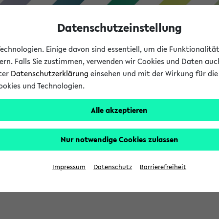
Datenschutzeinstellung
chnologien. Einige davon sind essentiell, um die Funktionalit
sern. Falls Sie zustimmen, verwenden wir Cookies und Daten auc
nter
Datenschutzerklärung
einsehen und mit der Wirkung für die 
ookies und Technologien.
Studium
Lehre
International
Alle akzeptieren
Nur notwendige Cookies zulassen
sich im Verlauf Ihrer eKVV Sitzung füllen.
Impressum
Datenschutz
Barrierefreiheit