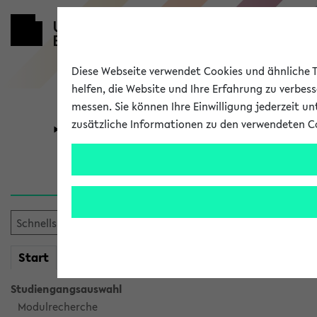
Diese Webseite verwendet Cookies und ähnliche Te
helfen, die Website und Ihre Erfahrung zu verbes
messen. Sie können Ihre Einwilligung jederzeit u
zusätzliche Informationen zu den verwendeten C
Universität
Forschung
Verlauf
Ihr Verlauf ist leer. Er wird 
mein
Start
eKVV
Studiengangsauswahl
Modulrecherche