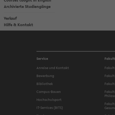
Courses taught in English
Archivierte Studiengänge
Verlauf
Hilfe & Kontakt
Service
Fakul
Anreise und Kontakt
Fakult
Bewerbung
Fakult
Bibliothek
Fakult
Campus-Bauen
Fakult
Philos
Hochschulsport
Fakult
IT-Services (BITS)
Gesun