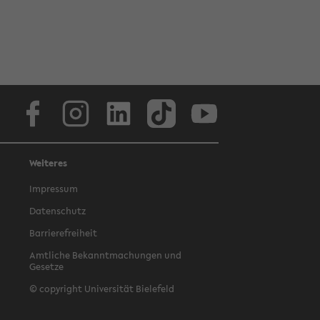
Facebook
Instagram
LinkedIn
TikTok
Youtube
Weiteres
Impressum
Datenschutz
Barrierefreiheit
Amtliche Bekanntmachungen und
Gesetze
© copyright Universität Bielefeld