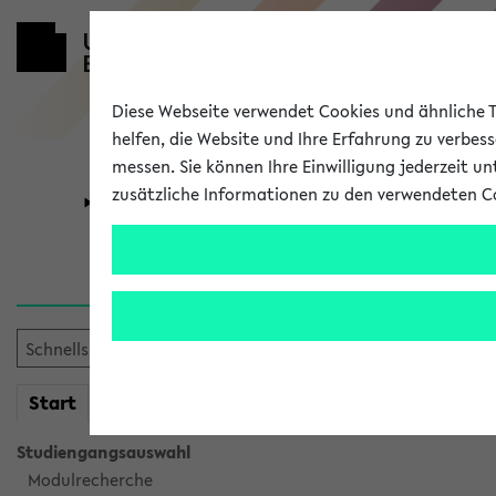
Diese Webseite verwendet Cookies und ähnliche Te
helfen, die Website und Ihre Erfahrung zu verbes
messen. Sie können Ihre Einwilligung jederzeit u
zusätzliche Informationen zu den verwendeten C
Universität
Forschung
Verlauf
Ihr Verlauf ist leer. Er wird 
mein
Start
eKVV
Studiengangsauswahl
Modulrecherche