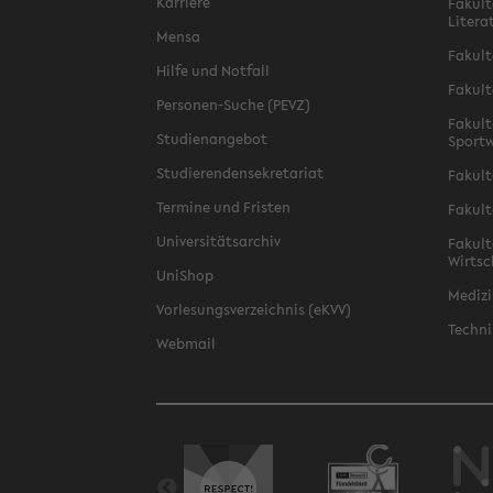
Karriere
Fakult
Litera
Mensa
Fakult
Hilfe und Notfall
Fakult
Personen-Suche (PEVZ)
Fakult
Studienangebot
Sportw
Studierendensekretariat
Fakult
Termine und Fristen
Fakult
Universitätsarchiv
Fakult
Wirtsc
UniShop
Medizi
Vorlesungsverzeichnis (eKVV)
Techni
Webmail