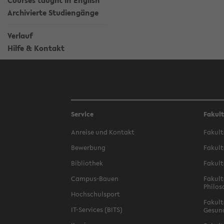
Courses taught in English
Archivierte Studiengänge
Verlauf
Hilfe & Kontakt
Service
Fakul
Anreise und Kontakt
Fakult
Bewerbung
Fakult
Bibliothek
Fakult
Campus-Bauen
Fakult
Philos
Hochschulsport
Fakult
IT-Services (BITS)
Gesun