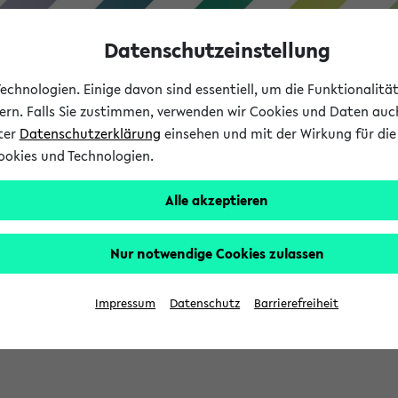
Datenschutzeinstellung
chnologien. Einige davon sind essentiell, um die Funktionalit
sern. Falls Sie zustimmen, verwenden wir Cookies und Daten auc
nter
Datenschutzerklärung
einsehen und mit der Wirkung für die 
ookies und Technologien.
Studium
Lehre
International
Alle akzeptieren
Nur notwendige Cookies zulassen
sich im Verlauf Ihrer eKVV Sitzung füllen.
Impressum
Datenschutz
Barrierefreiheit