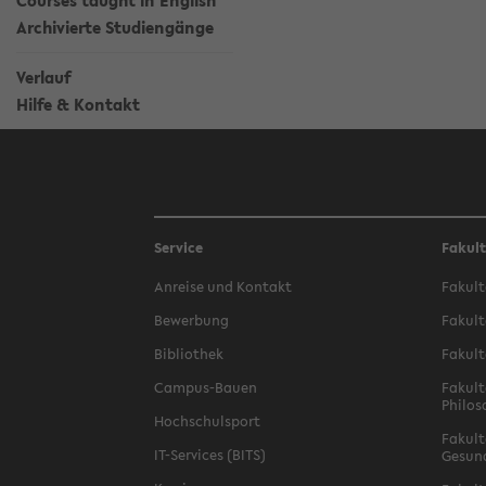
Courses taught in English
Archivierte Studiengänge
Verlauf
Hilfe & Kontakt
Service
Fakul
Anreise und Kontakt
Fakult
Bewerbung
Fakult
Bibliothek
Fakult
Campus-Bauen
Fakult
Philos
Hochschulsport
Fakult
IT-Services (BITS)
Gesun