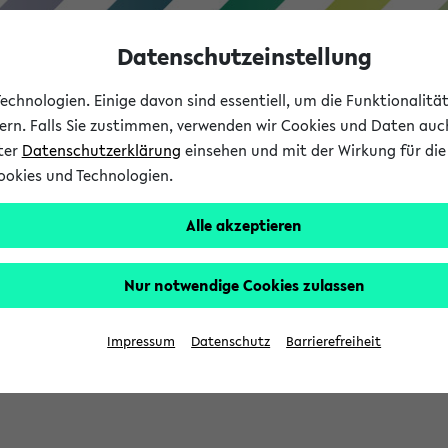
Datenschutzeinstellung
chnologien. Einige davon sind essentiell, um die Funktionalit
sern. Falls Sie zustimmen, verwenden wir Cookies und Daten auc
nter
Datenschutzerklärung
einsehen und mit der Wirkung für die 
ookies und Technologien.
Studium
Lehre
International
Alle akzeptieren
Nur notwendige Cookies zulassen
sich im Verlauf Ihrer eKVV Sitzung füllen.
Impressum
Datenschutz
Barrierefreiheit