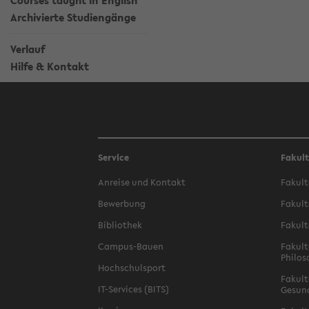
Courses taught in English
Archivierte Studiengänge
Verlauf
Hilfe & Kontakt
Service
Fakul
Anreise und Kontakt
Fakult
Bewerbung
Fakult
Bibliothek
Fakult
Campus-Bauen
Fakult
Philos
Hochschulsport
Fakult
IT-Services (BITS)
Gesun