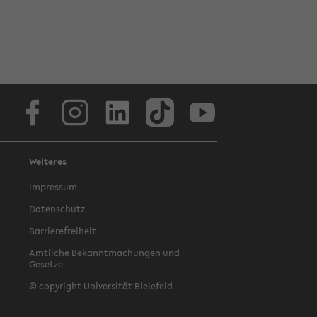
Facebook
Instagram
LinkedIn
TikTok
Youtube
Weiteres
Impressum
Datenschutz
Barrierefreiheit
Amtliche Bekanntmachungen und
Gesetze
© copyright Universität Bielefeld