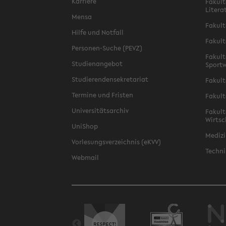
Karriere
Fakult
Litera
Mensa
Fakult
Hilfe und Notfall
Fakult
Personen-Suche (PEVZ)
Fakult
Studienangebot
Sportw
Studierendensekretariat
Fakult
Termine und Fristen
Fakult
Universitätsarchiv
Fakult
Wirtsc
UniShop
Medizi
Vorlesungsverzeichnis (eKVV)
Techni
Webmail