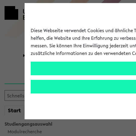
Diese Webseite verwendet Cookies und ähnliche Te
helfen, die Website und Ihre Erfahrung zu verbes
messen. Sie können Ihre Einwilligung jederzeit u
zusätzliche Informationen zu den verwendeten C
Universität
Forschung
Verlauf
Ihr Verlauf ist leer. Er wird 
mein
Start
eKVV
Studiengangsauswahl
Modulrecherche