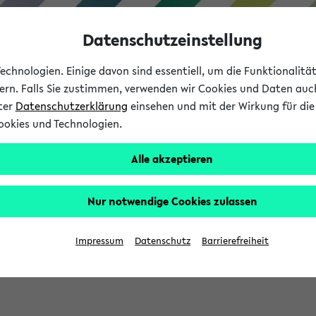
Datenschutzeinstellung
chnologien. Einige davon sind essentiell, um die Funktionalit
sern. Falls Sie zustimmen, verwenden wir Cookies und Daten auc
nter
Datenschutzerklärung
einsehen und mit der Wirkung für die 
ookies und Technologien.
Studium
Lehre
International
Alle akzeptieren
Nur notwendige Cookies zulassen
sich im Verlauf Ihrer eKVV Sitzung füllen.
Impressum
Datenschutz
Barrierefreiheit