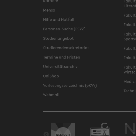
Karriere
Fakult
Litera
Mensa
Fakult
Hilfe und Notfall
Fakult
Personen-Suche (PEVZ)
Fakult
Studienangebot
Sportw
Studierendensekretariat
Fakult
Termine und Fristen
Fakult
Universitätsarchiv
Fakult
Wirtsc
UniShop
Medizi
Vorlesungsverzeichnis (eKVV)
Techni
Webmail