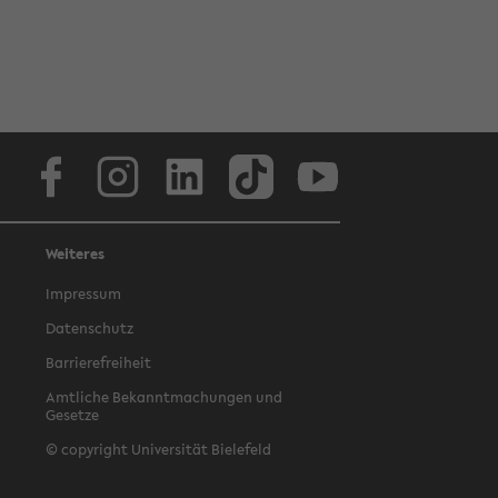
Facebook
Instagram
LinkedIn
TikTok
Youtube
Weiteres
Impressum
Datenschutz
Barrierefreiheit
Amtliche Bekanntmachungen und
Gesetze
© copyright Universität Bielefeld