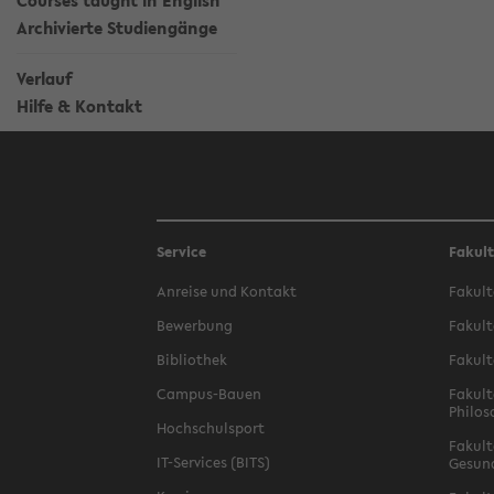
Courses taught in English
Archivierte Studiengänge
Verlauf
Hilfe & Kontakt
Service
Fakul
Anreise und Kontakt
Fakult
Bewerbung
Fakult
Bibliothek
Fakult
Campus-Bauen
Fakult
Philos
Hochschulsport
Fakult
IT-Services (BITS)
Gesun