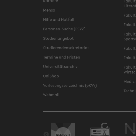
Karriere
Fakult
Litera
Mensa
Fakult
Hilfe und Notfall
Fakult
Personen-Suche (PEVZ)
Fakult
Studienangebot
Sportw
Studierendensekretariat
Fakult
Termine und Fristen
Fakult
Universitätsarchiv
Fakult
Wirtsc
UniShop
Medizi
Vorlesungsverzeichnis (eKVV)
Techni
Webmail