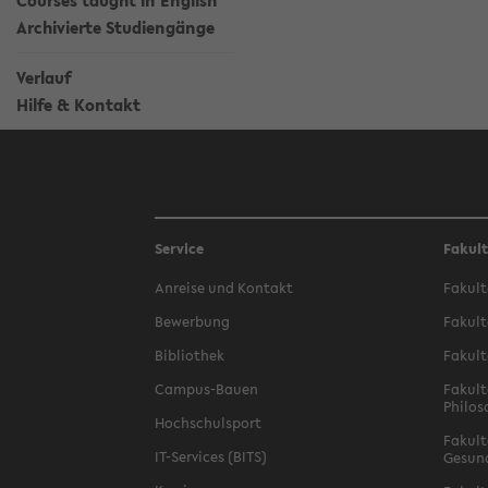
Courses taught in English
Archivierte Studiengänge
Verlauf
Hilfe & Kontakt
Service
Fakul
Anreise und Kontakt
Fakult
Bewerbung
Fakult
Bibliothek
Fakult
Campus-Bauen
Fakult
Philos
Hochschulsport
Fakult
IT-Services (BITS)
Gesun