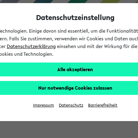
Datenschutzeinstellung
chnologien. Einige davon sind essentiell, um die Funktionalit
sern. Falls Sie zustimmen, verwenden wir Cookies und Daten auc
nter
Datenschutzerklärung
einsehen und mit der Wirkung für die 
ookies und Technologien.
Studium
Lehre
International
Alle akzeptieren
Nur notwendige Cookies zulassen
sich im Verlauf Ihrer eKVV Sitzung füllen.
Impressum
Datenschutz
Barrierefreiheit