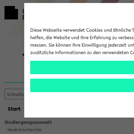
Diese Webseite verwendet Cookies und ähnliche Te
helfen, die Website und Ihre Erfahrung zu verbes
messen. Sie können Ihre Einwilligung jederzeit u
zusätzliche Informationen zu den verwendeten C
Universität
Forschung
Verlauf
Ihr Verlauf ist leer. Er wird 
mein
Start
eKVV
Studiengangsauswahl
Modulrecherche