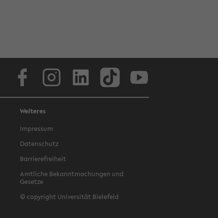
Facebook
Instagram
LinkedIn
TikTok
Youtube
Weiteres
Impressum
Datenschutz
Barrierefreiheit
Amtliche Bekanntmachungen und
Gesetze
© copyright Universität Bielefeld