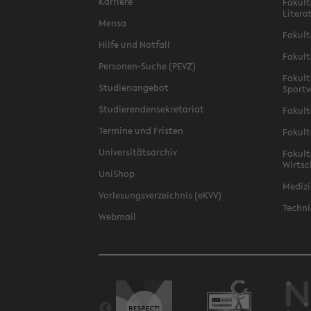
Karriere
Fakult
Litera
Mensa
Fakult
Hilfe und Notfall
Fakult
Personen-Suche (PEVZ)
Fakult
Studienangebot
Sportw
Studierendensekretariat
Fakult
Termine und Fristen
Fakult
Universitätsarchiv
Fakult
Wirtsc
UniShop
Medizi
Vorlesungsverzeichnis (eKVV)
Techni
Webmail