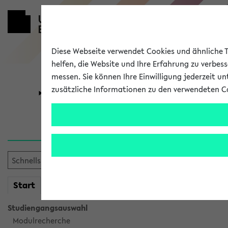
Diese Webseite verwendet Cookies und ähnliche Te
helfen, die Website und Ihre Erfahrung zu verbes
messen. Sie können Ihre Einwilligung jederzeit u
zusätzliche Informationen zu den verwendeten C
Universität
Forschung
Verlauf
Ihr Verlauf ist leer. Er wird 
mein
Start
eKVV
Studiengangsauswahl
Modulrecherche