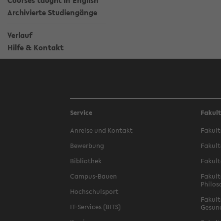
Courses taught in English
Archivierte Studiengänge
Verlauf
Hilfe & Kontakt
Service
Fakul
Anreise und Kontakt
Fakult
Bewerbung
Fakult
Bibliothek
Fakult
Campus-Bauen
Fakult
Philos
Hochschulsport
Fakult
IT-Services (BITS)
Gesun