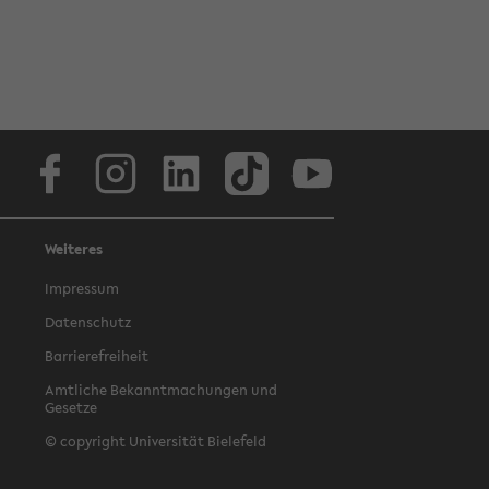
Facebook
Instagram
LinkedIn
TikTok
Youtube
Weiteres
Impressum
Datenschutz
Barrierefreiheit
Amtliche Bekanntmachungen und
Gesetze
© copyright Universität Bielefeld