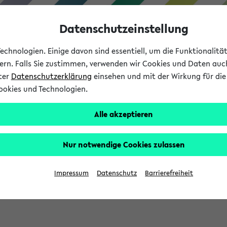
Datenschutzeinstellung
chnologien. Einige davon sind essentiell, um die Funktionalit
sern. Falls Sie zustimmen, verwenden wir Cookies und Daten auc
nter
Datenschutzerklärung
einsehen und mit der Wirkung für die 
ookies und Technologien.
Studium
Lehre
International
Alle akzeptieren
Nur notwendige Cookies zulassen
sich im Verlauf Ihrer eKVV Sitzung füllen.
Impressum
Datenschutz
Barrierefreiheit