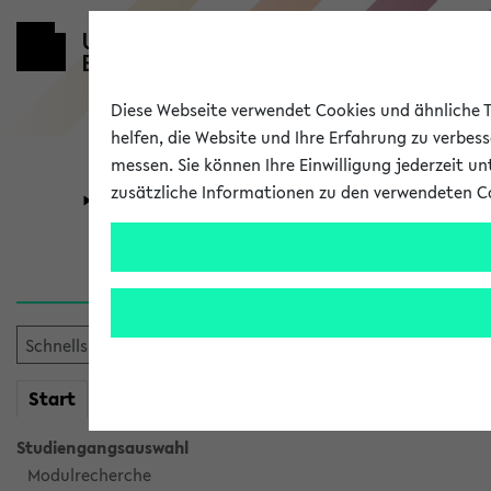
Diese Webseite verwendet Cookies und ähnliche Te
helfen, die Website und Ihre Erfahrung zu verbes
messen. Sie können Ihre Einwilligung jederzeit u
zusätzliche Informationen zu den verwendeten C
Universität
Forschung
Verlauf
Ihr Verlauf ist leer. Er wird 
mein
Start
eKVV
Studiengangsauswahl
Modulrecherche