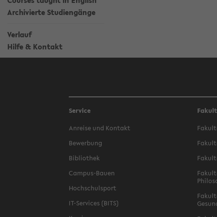
Courses taught in English
Archivierte Studiengänge
Verlauf
Hilfe & Kontakt
Service
Fakul
Anreise und Kontakt
Fakult
Bewerbung
Fakult
Bibliothek
Fakult
Campus-Bauen
Fakult
Philos
Hochschulsport
Fakult
IT-Services (BITS)
Gesun