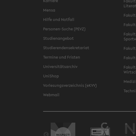
Karriere
Fakult
Litera
Mensa
Fakult
Hilfe und Notfall
Fakult
Personen-Suche (PEVZ)
Fakult
Studienangebot
Sportw
Studierendensekretariat
Fakult
Termine und Fristen
Fakult
Universitätsarchiv
Fakult
Wirtsc
UniShop
Medizi
Vorlesungsverzeichnis (eKVV)
Techni
Webmail