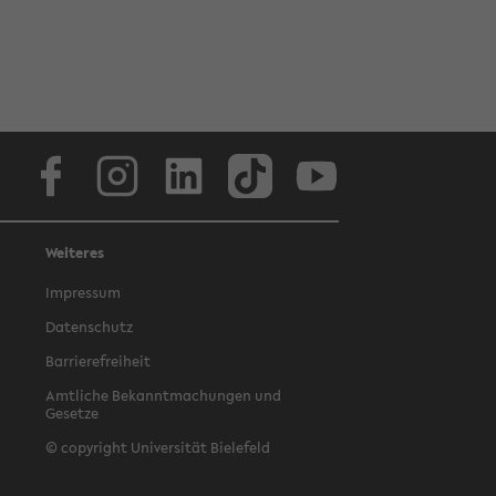
Facebook
Instagram
LinkedIn
TikTok
Youtube
Weiteres
Impressum
Datenschutz
Barrierefreiheit
Amtliche Bekanntmachungen und
Gesetze
© copyright Universität Bielefeld