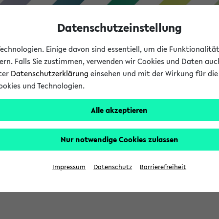
Datenschutzeinstellung
chnologien. Einige davon sind essentiell, um die Funktionalit
sern. Falls Sie zustimmen, verwenden wir Cookies und Daten auc
nter
Datenschutzerklärung
einsehen und mit der Wirkung für die 
ookies und Technologien.
Studium
Lehre
International
Alle akzeptieren
Nur notwendige Cookies zulassen
sich im Verlauf Ihrer eKVV Sitzung füllen.
Impressum
Datenschutz
Barrierefreiheit