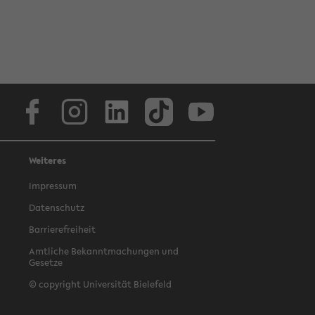
Facebook
Instagram
LinkedIn
TikTok
Youtube
Weiteres
Impressum
Datenschutz
Barrierefreiheit
Amtliche Bekanntmachungen und
Gesetze
© copyright Universität Bielefeld