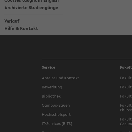
Courses taught in English
Archivierte Studiengänge
Verlauf
Hilfe & Kontakt
Service
Fakul
Anreise und Kontakt
Fakult
Bewerbung
Fakult
Bibliothek
Fakult
Campus-Bauen
Fakult
Philos
Hochschulsport
Fakult
IT-Services (BITS)
Gesun