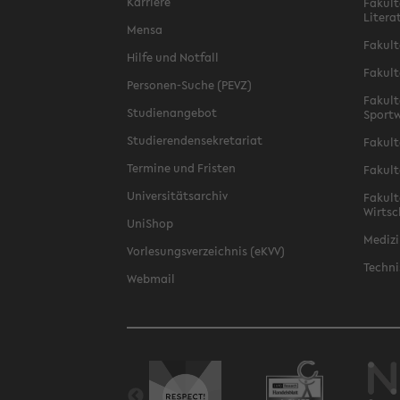
Karriere
Fakult
Litera
Mensa
Fakult
Hilfe und Notfall
Fakult
Personen-Suche (PEVZ)
Fakult
Studienangebot
Sportw
Studierendensekretariat
Fakult
Termine und Fristen
Fakult
Universitätsarchiv
Fakult
Wirtsc
UniShop
Medizi
Vorlesungsverzeichnis (eKVV)
Techni
Webmail