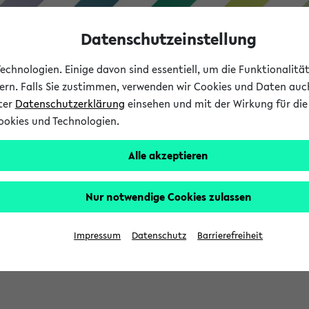
Datenschutzeinstellung
chnologien. Einige davon sind essentiell, um die Funktionalit
sern. Falls Sie zustimmen, verwenden wir Cookies und Daten auc
nter
Datenschutzerklärung
einsehen und mit der Wirkung für die 
ookies und Technologien.
Studium
Lehre
International
Alle akzeptieren
Nur notwendige Cookies zulassen
sich im Verlauf Ihrer eKVV Sitzung füllen.
Impressum
Datenschutz
Barrierefreiheit