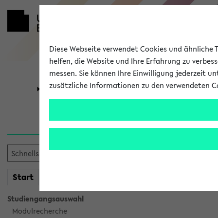
Diese Webseite verwendet Cookies und ähnliche Te
helfen, die Website und Ihre Erfahrung zu verbes
messen. Sie können Ihre Einwilligung jederzeit u
zusätzliche Informationen zu den verwendeten C
Universität
Forschung
Verlauf
Ihr Verlauf ist leer. Er wird 
mein
Start
eKVV
Studiengangsauswahl
Modulrecherche