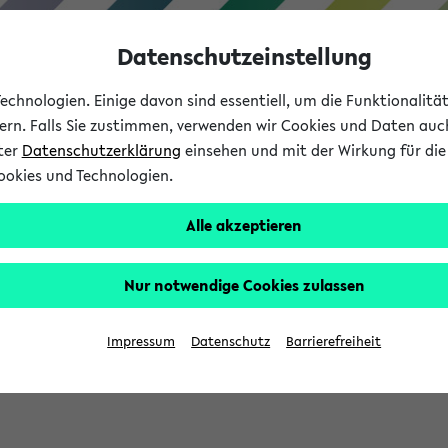
Datenschutzeinstellung
chnologien. Einige davon sind essentiell, um die Funktionalit
sern. Falls Sie zustimmen, verwenden wir Cookies und Daten auc
nter
Datenschutzerklärung
einsehen und mit der Wirkung für die 
ookies und Technologien.
Studium
Lehre
International
Alle akzeptieren
Nur notwendige Cookies zulassen
sich im Verlauf Ihrer eKVV Sitzung füllen.
Impressum
Datenschutz
Barrierefreiheit