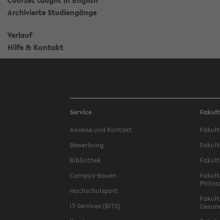
Courses taught in English
Archivierte Studiengänge
Verlauf
Hilfe & Kontakt
Service
Fakul
Anreise und Kontakt
Fakult
Bewerbung
Fakult
Bibliothek
Fakult
Campus-Bauen
Fakult
Philos
Hochschulsport
Fakult
IT-Services (BITS)
Gesun