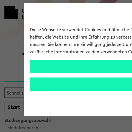
Diese Webseite verwendet Cookies und ähnliche Te
helfen, die Website und Ihre Erfahrung zu verbes
messen. Sie können Ihre Einwilligung jederzeit u
zusätzliche Informationen zu den verwendeten C
Universität
Forschung
Verlauf
Ihr Verlauf ist leer. Er wird 
mein
Start
eKVV
Studiengangsauswahl
Modulrecherche