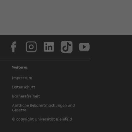
Facebook
Instagram
LinkedIn
TikTok
Youtube
Weiteres
Impressum
Datenschutz
Barrierefreiheit
Amtliche Bekanntmachungen und
Gesetze
© copyright Universität Bielefeld