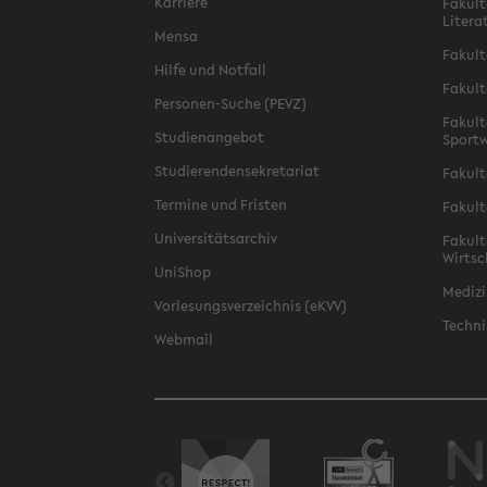
Karriere
Fakult
Litera
Mensa
Fakult
Hilfe und Notfall
Fakult
Personen-Suche (PEVZ)
Fakult
Studienangebot
Sportw
Studierendensekretariat
Fakult
Termine und Fristen
Fakult
Universitätsarchiv
Fakult
Wirtsc
UniShop
Medizi
Vorlesungsverzeichnis (eKVV)
Techni
Webmail