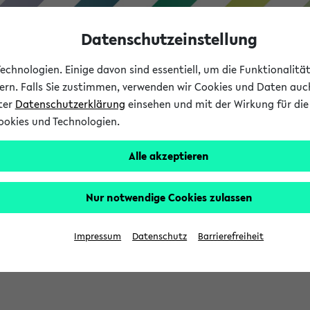
Datenschutzeinstellung
chnologien. Einige davon sind essentiell, um die Funktionalit
sern. Falls Sie zustimmen, verwenden wir Cookies und Daten auc
nter
Datenschutzerklärung
einsehen und mit der Wirkung für die 
ookies und Technologien.
Studium
Lehre
International
Alle akzeptieren
Nur notwendige Cookies zulassen
sich im Verlauf Ihrer eKVV Sitzung füllen.
Impressum
Datenschutz
Barrierefreiheit