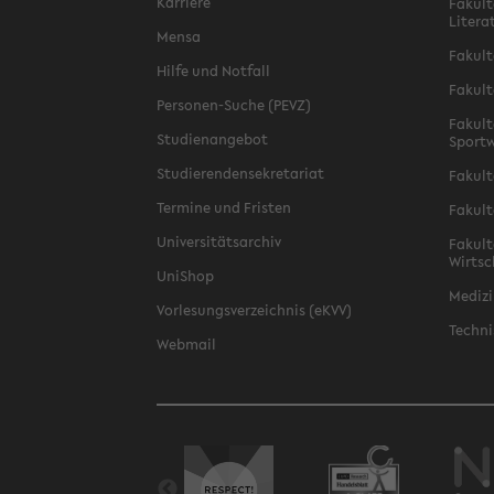
Karriere
Fakult
Litera
Mensa
Fakult
Hilfe und Notfall
Fakult
Personen-Suche (PEVZ)
Fakult
Studienangebot
Sportw
Studierendensekretariat
Fakult
Termine und Fristen
Fakult
Universitätsarchiv
Fakult
Wirtsc
UniShop
Medizi
Vorlesungsverzeichnis (eKVV)
Techni
Webmail