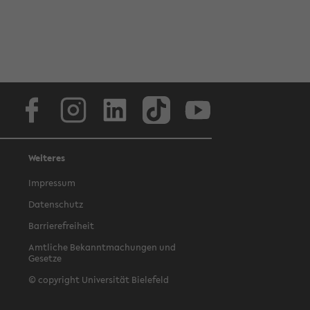
Facebook
Instagram
LinkedIn
TikTok
Youtube
Weiteres
Impressum
Datenschutz
Barrierefreiheit
Amtliche Bekanntmachungen und
Gesetze
© copyright Universität Bielefeld