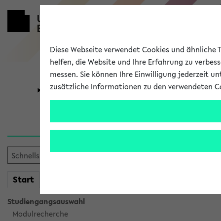
Diese Webseite verwendet Cookies und ähnliche Te
helfen, die Website und Ihre Erfahrung zu verbes
messen. Sie können Ihre Einwilligung jederzeit u
zusätzliche Informationen zu den verwendeten C
Universität
Forschung
Verlauf
Ihr Verlauf ist leer. Er wird 
mein
Start
eKVV
Studiengangsauswahl
Modulrecherche