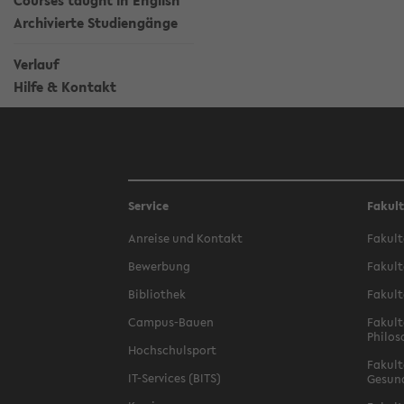
Courses taught in English
Archivierte Studiengänge
Verlauf
Hilfe & Kontakt
Service
Fakul
Anreise und Kontakt
Fakult
Bewerbung
Fakult
Bibliothek
Fakult
Campus-Bauen
Fakult
Philos
Hochschulsport
Fakult
IT-Services (BITS)
Gesun