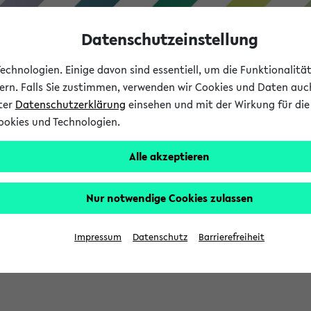
Datenschutzeinstellung
chnologien. Einige davon sind essentiell, um die Funktionalit
sern. Falls Sie zustimmen, verwenden wir Cookies und Daten auc
nter
Datenschutzerklärung
einsehen und mit der Wirkung für die 
ookies und Technologien.
Studium
Lehre
International
Alle akzeptieren
Nur notwendige Cookies zulassen
sich im Verlauf Ihrer eKVV Sitzung füllen.
Impressum
Datenschutz
Barrierefreiheit