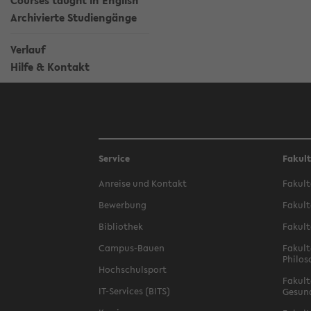
Courses taught in English
Archivierte Studiengänge
Verlauf
Hilfe & Kontakt
Service
Fakul
Anreise und Kontakt
Fakult
Bewerbung
Fakult
Bibliothek
Fakult
Campus-Bauen
Fakult
Philos
Hochschulsport
Fakult
IT-Services (BITS)
Gesun