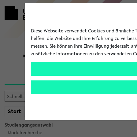
Diese Webseite verwendet Cookies und ähnliche Te
helfen, die Website und Ihre Erfahrung zu verbes
messen. Sie können Ihre Einwilligung jederzeit u
zusätzliche Informationen zu den verwendeten C
Universität
Forschung
Verlauf
Ihr Verlauf ist leer. Er wird 
mein
Start
eKVV
Studiengangsauswahl
Modulrecherche