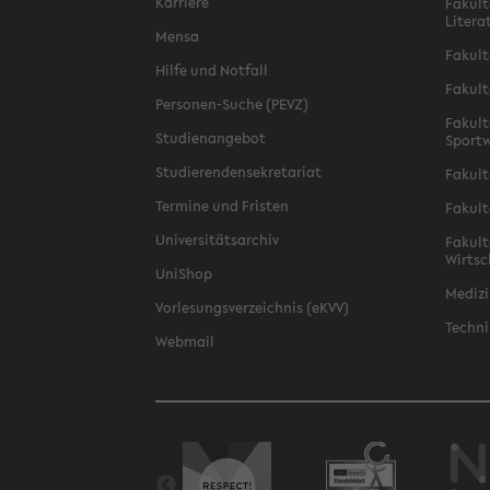
Karriere
Fakult
Litera
Mensa
Fakult
Hilfe und Notfall
Fakult
Personen-Suche (PEVZ)
Fakult
Studienangebot
Sportw
Studierendensekretariat
Fakult
Termine und Fristen
Fakult
Universitätsarchiv
Fakult
Wirtsc
UniShop
Medizi
Vorlesungsverzeichnis (eKVV)
Techni
Webmail