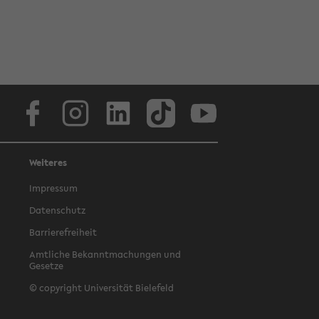
Facebook
Instagram
LinkedIn
TikTok
Youtube
Weiteres
Impressum
Datenschutz
Barrierefreiheit
Amtliche Bekanntmachungen und
Gesetze
© copyright Universität Bielefeld