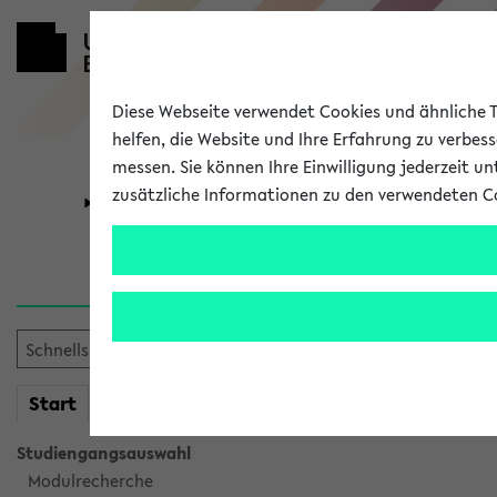
Diese Webseite verwendet Cookies und ähnliche Te
helfen, die Website und Ihre Erfahrung zu verbes
messen. Sie können Ihre Einwilligung jederzeit u
zusätzliche Informationen zu den verwendeten C
Universität
Forschung
Verlauf
Ihr Verlauf ist leer. Er wird 
mein
Start
eKVV
Studiengangsauswahl
Modulrecherche