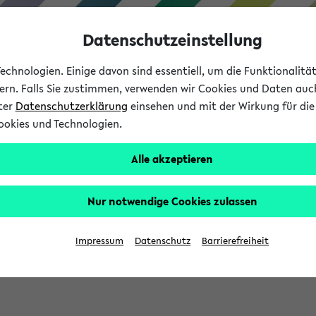
Datenschutzeinstellung
chnologien. Einige davon sind essentiell, um die Funktionalit
sern. Falls Sie zustimmen, verwenden wir Cookies und Daten auc
nter
Datenschutzerklärung
einsehen und mit der Wirkung für die 
ookies und Technologien.
Studium
Lehre
International
Alle akzeptieren
Nur notwendige Cookies zulassen
sich im Verlauf Ihrer eKVV Sitzung füllen.
Impressum
Datenschutz
Barrierefreiheit