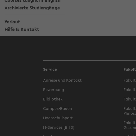
Courses taught in English
Archivierte Studiengänge
Verlauf
Hilfe & Kontakt
Service
Fakul
Anreise und Kontakt
Fakult
Bewerbung
Fakult
Bibliothek
Fakult
Campus-Bauen
Fakult
Philos
Hochschulsport
Fakult
IT-Services (BITS)
Gesun