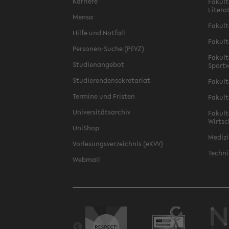
Karriere
Fakult
Litera
Mensa
Fakult
Hilfe und Notfall
Fakult
Personen-Suche (PEVZ)
Fakult
Studienangebot
Sportw
Studierendensekretariat
Fakult
Termine und Fristen
Fakult
Universitätsarchiv
Fakult
Wirtsc
UniShop
Medizi
Vorlesungsverzeichnis (eKVV)
Techni
Webmail