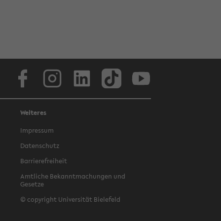
Facebook
Instagram
LinkedIn
TikTok
Youtube
Weiteres
Impressum
Datenschutz
Barrierefreiheit
Amtliche Bekanntmachungen und
Gesetze
© copyright Universität Bielefeld