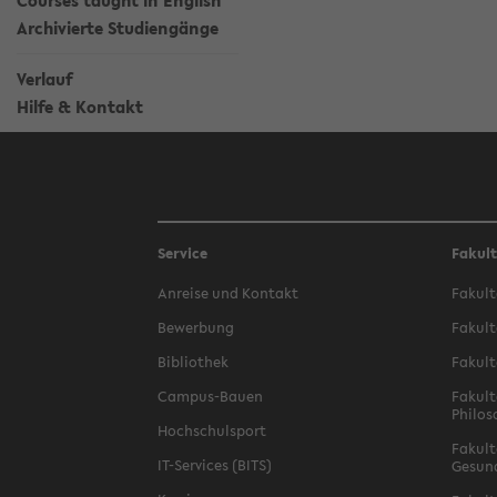
Courses taught in English
Archivierte Studiengänge
Verlauf
Hilfe & Kontakt
Service
Fakul
Anreise und Kontakt
Fakult
Bewerbung
Fakult
Bibliothek
Fakult
Campus-Bauen
Fakult
Philos
Hochschulsport
Fakult
IT-Services (BITS)
Gesun