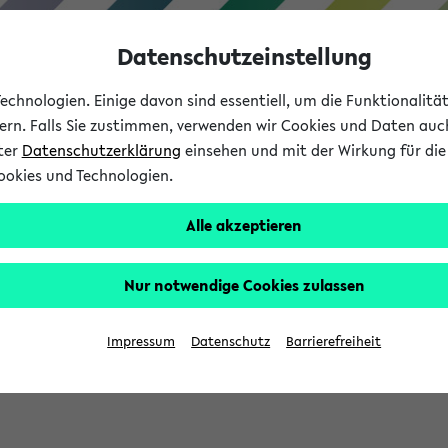
Datenschutzeinstellung
chnologien. Einige davon sind essentiell, um die Funktionalit
sern. Falls Sie zustimmen, verwenden wir Cookies und Daten auc
nter
Datenschutzerklärung
einsehen und mit der Wirkung für die 
ookies und Technologien.
Studium
Lehre
International
Alle akzeptieren
Nur notwendige Cookies zulassen
sich im Verlauf Ihrer eKVV Sitzung füllen.
Impressum
Datenschutz
Barrierefreiheit