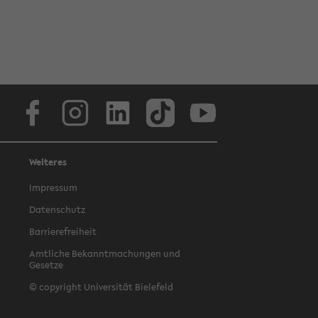
Facebook
Instagram
LinkedIn
TikTok
Youtube
Weiteres
Impressum
Datenschutz
Barrierefreiheit
Amtliche Bekanntmachungen und
Gesetze
© copyright Universität Bielefeld