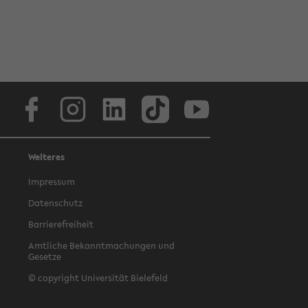
Facebook
Instagram
LinkedIn
TikTok
Youtube
Weiteres
Impressum
Datenschutz
Barrierefreiheit
Amtliche Bekanntmachungen und
Gesetze
© copyright Universität Bielefeld