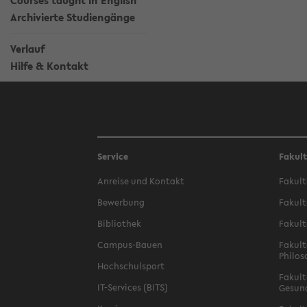
Courses taught in English
Archivierte Studiengänge
Verlauf
Hilfe & Kontakt
Service
Fakul
Anreise und Kontakt
Fakult
Bewerbung
Fakult
Bibliothek
Fakult
Campus-Bauen
Fakult
Philos
Hochschulsport
Fakult
IT-Services (BITS)
Gesun