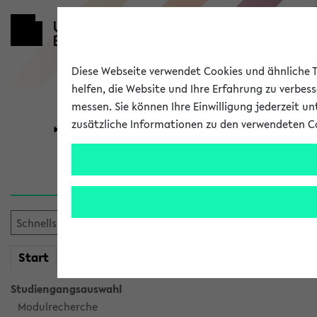
Diese Webseite verwendet Cookies und ähnliche Te
helfen, die Website und Ihre Erfahrung zu verbes
messen. Sie können Ihre Einwilligung jederzeit u
zusätzliche Informationen zu den verwendeten C
Universität
Forschung
Verlauf
Ihr Verlauf ist leer. Er wird 
mein
Start
eKVV
Studiengangsauswahl
Modulrecherche