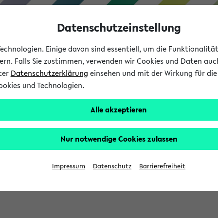
Datenschutzeinstellung
chnologien. Einige davon sind essentiell, um die Funktionalit
sern. Falls Sie zustimmen, verwenden wir Cookies und Daten auc
nter
Datenschutzerklärung
einsehen und mit der Wirkung für die 
ookies und Technologien.
Studium
Lehre
International
Alle akzeptieren
Nur notwendige Cookies zulassen
sich im Verlauf Ihrer eKVV Sitzung füllen.
Impressum
Datenschutz
Barrierefreiheit