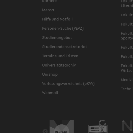
Karriere
Fakult
Litera
Mensa
Fakult
Hilfe und Notfall
Fakult
Personen-Suche (PEVZ)
Fakult
Studienangebot
Sportw
Studierendensekretariat
Fakult
Termine und Fristen
Fakult
Universitätsarchiv
Fakult
Wirtsc
UniShop
Medizi
Vorlesungsverzeichnis (eKVV)
Techni
Webmail