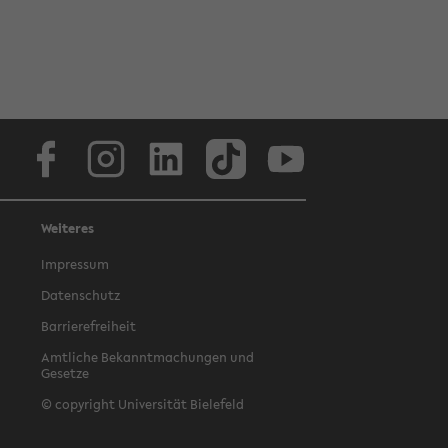
Facebook
Instagram
LinkedIn
TikTok
Youtube
Weiteres
Impressum
Datenschutz
Barrierefreiheit
Amtliche Bekanntmachungen und
Gesetze
© copyright Universität Bielefeld