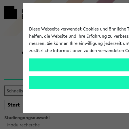
Diese Webseite verwendet Cookies und ähnliche Te
helfen, die Website und Ihre Erfahrung zu verbes
messen. Sie können Ihre Einwilligung jederzeit u
zusätzliche Informationen zu den verwendeten C
Universität
Forschung
Verlauf
Ihr Verlauf ist leer. Er wird 
mein
Start
eKVV
Studiengangsauswahl
Modulrecherche