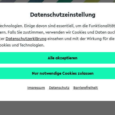
Datenschutzeinstellung
chnologien. Einige davon sind essentiell, um die Funktionalit
sern. Falls Sie zustimmen, verwenden wir Cookies und Daten auc
nter
Datenschutzerklärung
einsehen und mit der Wirkung für die 
ookies und Technologien.
Studium
Lehre
International
Alle akzeptieren
Nur notwendige Cookies zulassen
sich im Verlauf Ihrer eKVV Sitzung füllen.
Impressum
Datenschutz
Barrierefreiheit