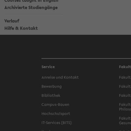
Courses taught in English
Archivierte Studiengänge
Verlauf
Hilfe & Kontakt
Service
Fakul
Anreise und Kontakt
Fakult
Bewerbung
Fakult
Bibliothek
Fakult
Campus-Bauen
Fakult
Philos
Hochschulsport
Fakult
IT-Services (BITS)
Gesun