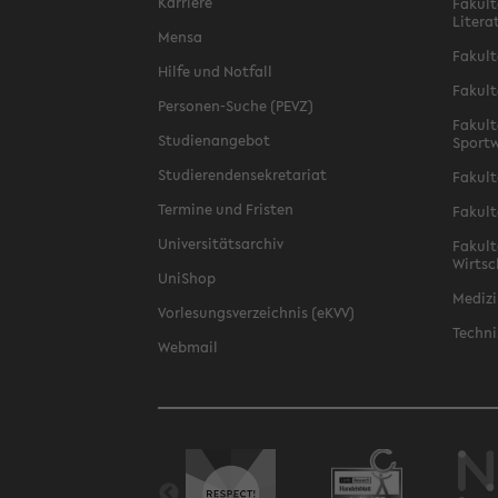
Karriere
Fakult
Litera
Mensa
Fakult
Hilfe und Notfall
Fakult
Personen-Suche (PEVZ)
Fakult
Studienangebot
Sportw
Studierendensekretariat
Fakult
Termine und Fristen
Fakult
Universitätsarchiv
Fakult
Wirtsc
UniShop
Medizi
Vorlesungsverzeichnis (eKVV)
Techni
Webmail