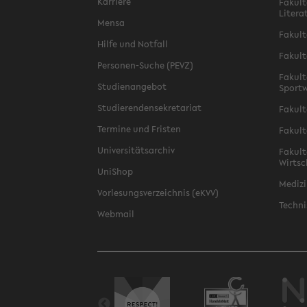
Karriere
Fakult
Litera
Mensa
Fakult
Hilfe und Notfall
Fakult
Personen-Suche (PEVZ)
Fakult
Studienangebot
Sportw
Studierendensekretariat
Fakult
Termine und Fristen
Fakult
Universitätsarchiv
Fakult
Wirtsc
UniShop
Medizi
Vorlesungsverzeichnis (eKVV)
Techni
Webmail