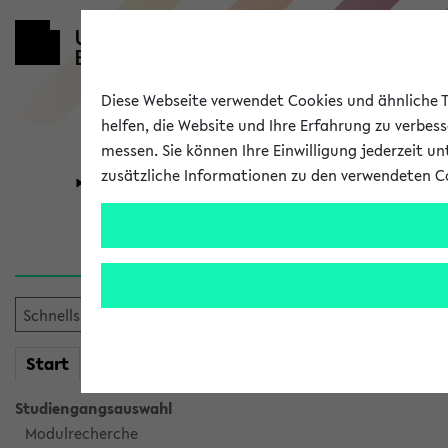
Diese Webseite verwendet Cookies und ähnliche Te
helfen, die Website und Ihre Erfahrung zu verbes
messen. Sie können Ihre Einwilligung jederzeit u
zusätzliche Informationen zu den verwendeten C
Universität
Forschung
Verlauf
Ihr Verlauf ist leer. Er wird 
mein
Start
eKVV
Studiengangsauswahl
Modulrecherche