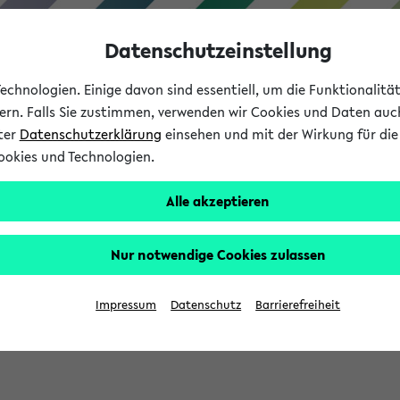
Datenschutzeinstellung
chnologien. Einige davon sind essentiell, um die Funktionalit
sern. Falls Sie zustimmen, verwenden wir Cookies und Daten auc
nter
Datenschutzerklärung
einsehen und mit der Wirkung für die 
ookies und Technologien.
Studium
Lehre
International
Alle akzeptieren
Nur notwendige Cookies zulassen
sich im Verlauf Ihrer eKVV Sitzung füllen.
Impressum
Datenschutz
Barrierefreiheit