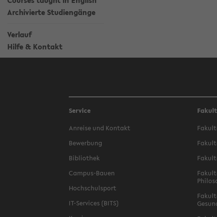
Courses taught in English
Archivierte Studiengänge
Verlauf
Hilfe & Kontakt
Service
Fakul
Anreise und Kontakt
Fakult
Bewerbung
Fakult
Bibliothek
Fakult
Campus-Bauen
Fakult
Philos
Hochschulsport
Fakult
IT-Services (BITS)
Gesun