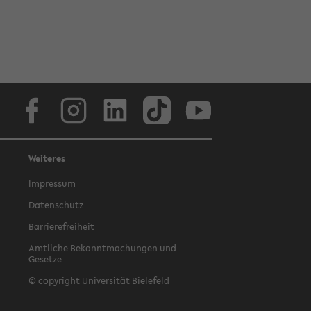
Facebook
Instagram
LinkedIn
TikTok
Youtube
Weiteres
Impressum
Datenschutz
Barrierefreiheit
Amtliche Bekanntmachungen und
Gesetze
© copyright Universität Bielefeld